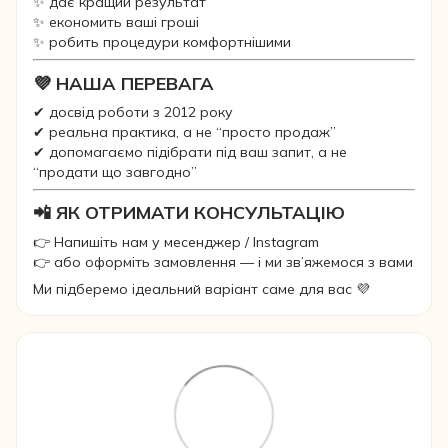
✨ дає кращий результат
✨ економить ваші гроші
✨ робить процедури комфортнішими
💜 НАША ПЕРЕВАГА
✔ досвід роботи з 2012 року
✔ реальна практика, а не “просто продаж”
✔ допомагаємо підібрати під ваш запит, а не
“продати що завгодно”
📲 ЯК ОТРИМАТИ КОНСУЛЬТАЦІЮ
👉 Напишіть нам у месенджер / Instagram
👉 або оформіть замовлення — і ми зв’яжемося з вами
Ми підберемо ідеальний варіант саме для вас 💜