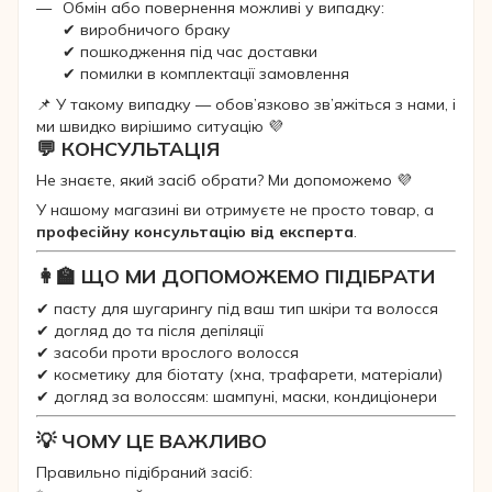
Обмін або повернення можливі у випадку:
✔ виробничого браку
✔ пошкодження під час доставки
✔ помилки в комплектації замовлення
📌 У такому випадку — обов’язково зв’яжіться з нами, і
ми швидко вирішимо ситуацію 💜
💬 КОНСУЛЬТАЦІЯ
Не знаєте, який засіб обрати? Ми допоможемо 💜
У нашому магазині ви отримуєте не просто товар, а
професійну консультацію від експерта
.
👩‍🏫 ЩО МИ ДОПОМОЖЕМО ПІДІБРАТИ
✔ пасту для шугарингу під ваш тип шкіри та волосся
✔ догляд до та після депіляції
✔ засоби проти врослого волосся
✔ косметику для біотату (хна, трафарети, матеріали)
✔ догляд за волоссям: шампуні, маски, кондиціонери
💡 ЧОМУ ЦЕ ВАЖЛИВО
Правильно підібраний засіб: