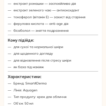
екстракт ромашки — заспокійлива дія
екстракт зеленого чаю — антиоксидант
токоферол (вітамін Е) — захист від старіння
ферулова кислота — anti-age дія
бісаболол — зняття подразнення
Кому підійде:
для сухої та нормальної шкіри
для щоденного догляду
для відновлення після стресу шкіри
як база під макіяж
Характеристики:
Бренд: Smart4Derma
Лінія: Aquagen
Тип продукту: крем для обличчя
Об’єм: 50 мл