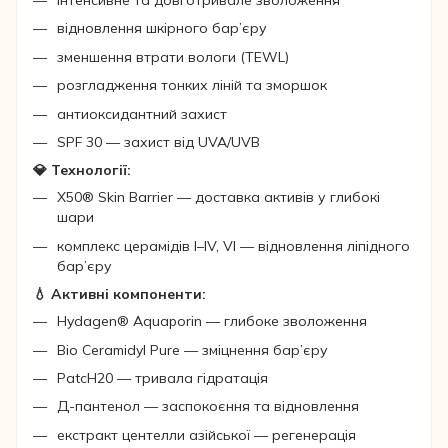
інтенсивне та довготривале зволоження
відновлення шкірного бар’єру
зменшення втрати вологи (TEWL)
розгладження тонких ліній та зморшок
антиоксидантний захист
SPF 30 — захист від UVA/UVB
💎 Технології:
X50® Skin Barrier — доставка активів у глибокі
шари
комплекс церамідів I–IV, VI — відновлення ліпідного
бар’єру
💧 Активні компоненти:
Hydagen® Aquaporin — глибоке зволоження
Bio Ceramidyl Pure — зміцнення бар’єру
PatcH20 — тривала гідратація
Д-пантенол — заспокоєння та відновлення
екстракт центелли азійської — регенерація