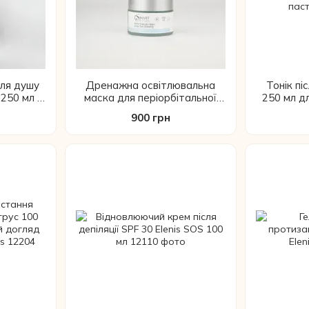
для душу
Дренажна освітлювальна
Тонік піс
 250 мл –
маска для періорбітальної
250 мл д
ий гель,
зони Aquagen «Глабридин»
900 грн
овлення
проти набряків і темних кіл,
50 мл