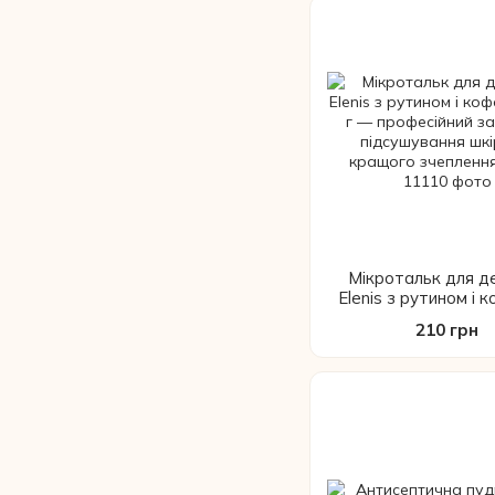
Мікротальк для де
Elenis з рутином і 
150 г — професійни
210 грн
для підсушування ш
кращого зчепленн