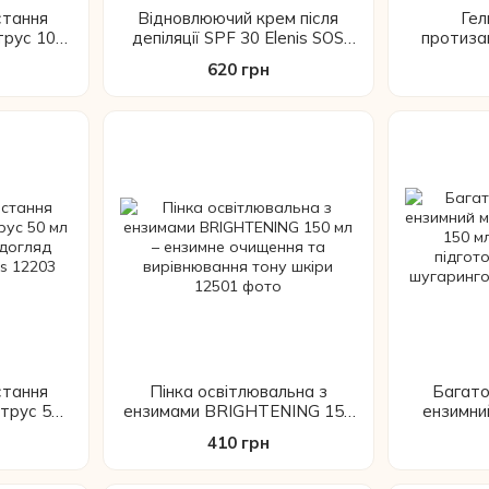
стання
Відновлюючий крем після
Гел
трус 100
депіляції SPF 30 Elenis SOS
протиза
й догляд
100 мл
620 грн
Elenis
стання
Пінка освітлювальна з
Багато
итрус 50
ензимами BRIGHTENING 150
ензимний
й догляд
мл – ензимне очищення та
Elenis 1
410 грн
Elenis
вирівнювання тону шкіри
підгот
шугари