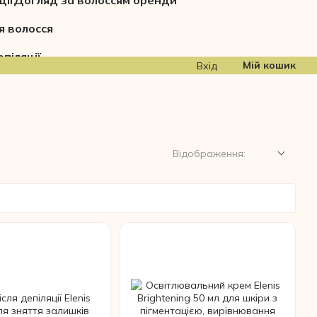
ції
Догляд за волоссям бренди
я волосся
піляції
Мій кошик
Вхід
Відображення: