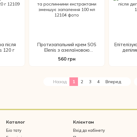
а після
Протизапальний крем SOS
Епітелізу
s 120 г
Elenis з азелаїновою
депіля
кислотою та рослинними
560 грн
екстрактами зменшує
запалення 100 мл
Назад
1
2
3
4
Вперед
Каталог
Клієнтам
Біо тату
Вхід до кабінету