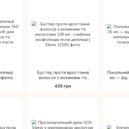
піляції
Бустер проти вростання
Локальний 
кофеїном
волосся з ензимами та
мл — від
й засіб
кислотами 100 мл – глибока
запаленн
430 грн
кіри та
ексфоліація після депіляції |
я пасти
Elenis