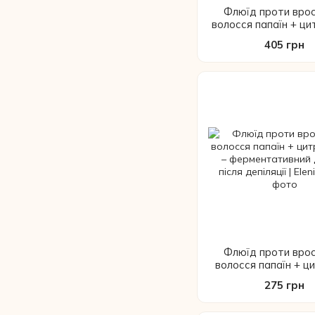
Флюїд проти вро
волосся папаїн + ци
мл – ферментативни
405 грн
після депіляції | 
Флюїд проти вро
волосся папаїн + ц
мл – ферментативни
275 грн
після депіляції | 