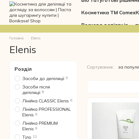
Біо тату
Готові рішенн
Перейти до основного контенту
Косметика ТМ Comex
К
Воскова депіляція — п
Головна
Elenis
Elenis
Сортування:
за попул
Розділ
9
Засоби до депіляції
Засоби після
8
депіляції
6
Лінійка CLASSIC Elenis
Лінійка PROFESSIONAL
6
Elenis
Лінійка PREMIUM
6
Elenis
12
Тіло