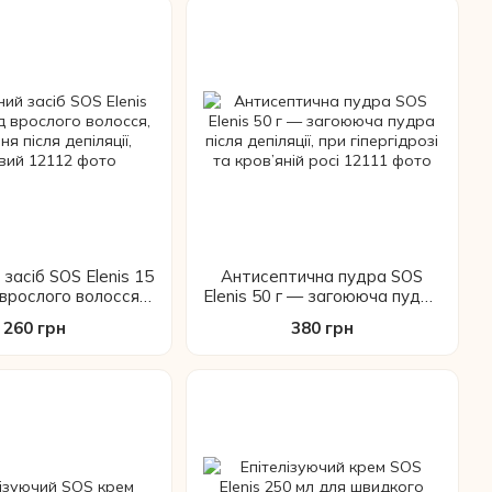
засіб SOS Elenis 15
Антисептична пудра SOS
 врослого волосся,
Elenis 50 г — загоююча пудра
я після депіляції,
після депіляції, при
260 грн
380 грн
точковий
гіпергідрозі та кров’яній росі