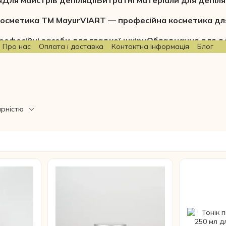
я
Для майстрів депіляції
Витратні матеріали для депіля
осметика ТМ Mayur
VIART — професійна косметика дл
рофесійні засоби для гладкої шкіри
Обладнання для де
Про нас
Оплата і доставка
Контактна інформація
Блог
ярністю