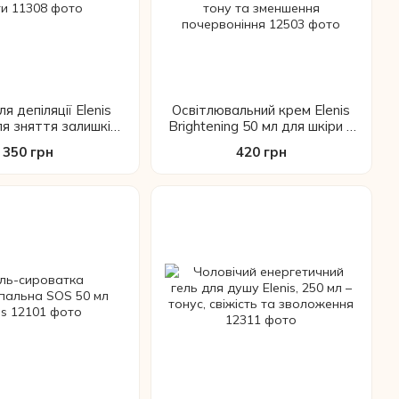
ля депіляції Elenis
Освітлювальний крем Elenis
ля зняття залишків
Brightening 50 мл для шкіри з
пасти
пігментацією, вирівнювання
350 грн
420 грн
тону та зменшення
почервоніння