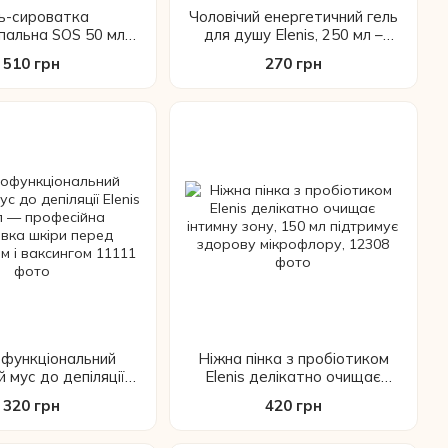
ь-сироватка
Чоловічий енергетичний гель
пальна SOS 50 мл
для душу Elenis, 250 мл –
Elenis
тонус, свіжість та
510 грн
270 грн
зволоження
функціональний
Ніжна пінка з пробіотиком
 мус до депіляції
Elenis делікатно очищає
50 мл — професійна
інтимну зону, 150 мл
320 грн
420 грн
овка шкіри перед
підтримує здорову
нгом і ваксингом
мікрофлору,