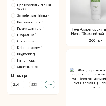
Протизапальна лінія
6
SOS
7
Засоби для гігієни
3
Від вростання
2
Креми для тіла
Гель-біорепарант 
Elenis “Зелений чай”
2
Ексфоліція
зволожуючий трав’ян
260 грн
1
Обличчя
очищення та відн
шкіри
1
Delicate sanny
1
Brightening
1
Пігментація
1
Smart4Derma
Ціна, грн
Від Ціна, грн
До Ціна, грн
ОК