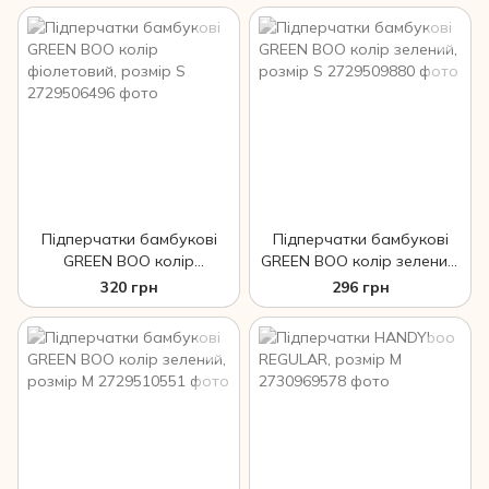
Підперчатки бамбукові
Підперчатки бамбукові
GREEN BOO колір
GREEN BOO колір зелений,
фіолетовий, розмір S
розмір S
320 грн
296 грн