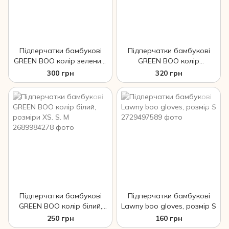
Підперчатки бамбукові
Підперчатки бамбукові
GREEN BOO колір зелений,
GREEN BOO колір
розмір XS
фіолетовий, розмір XS
300 грн
320 грн
Підперчатки бамбукові
Підперчатки бамбукові
GREEN BOO колір білий,
Lawny boo gloves, розмір S
розміри XS. S. M
250 грн
160 грн