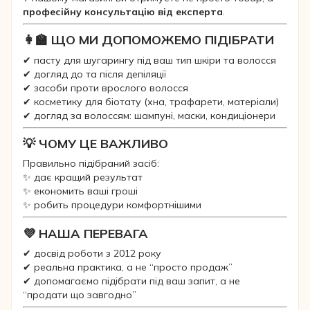
професійну консультацію від експерта
.
👩‍🏫 ЩО МИ ДОПОМОЖЕМО ПІДІБРАТИ
✔ пасту для шугарингу під ваш тип шкіри та волосся
✔ догляд до та після депіляції
✔ засоби проти врослого волосся
✔ косметику для біотату (хна, трафарети, матеріали)
✔ догляд за волоссям: шампуні, маски, кондиціонери
💡 ЧОМУ ЦЕ ВАЖЛИВО
Правильно підібраний засіб:
✨ дає кращий результат
✨ економить ваші гроші
✨ робить процедури комфортнішими
💜 НАША ПЕРЕВАГА
✔ досвід роботи з 2012 року
✔ реальна практика, а не “просто продаж”
✔ допомагаємо підібрати під ваш запит, а не
“продати що завгодно”