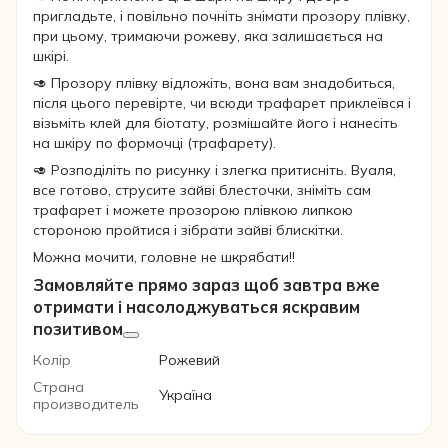
пригладьте, і повільно почніть знімати прозору плівку,
при цьому, тримаючи рожеву, яка залишається на
шкірі.
🥑 Прозору плівку відложіть, вона вам знадобиться,
після цього перевірте, чи всюди трафарет приклеївся і
візьміть клей для біотату, розмішайте його і нанесіть
на шкіру по формочці (трафарету).
🥑 Розподіліть по рисунку і злегка притисніть. Вуаля,
все готово, струсите зайві блесточки, зніміть сам
трафарет і можете прозорою плівкою липкою
стороною пройтися і зібрати зайві блискітки.
Можна мочити, головне не шкрябати!!
Замовляйте прямо зараз щоб завтра вже
отримати і насолоджуваться яскравим
позитивом
Колір
Рожевий
Страна
Україна
производитель