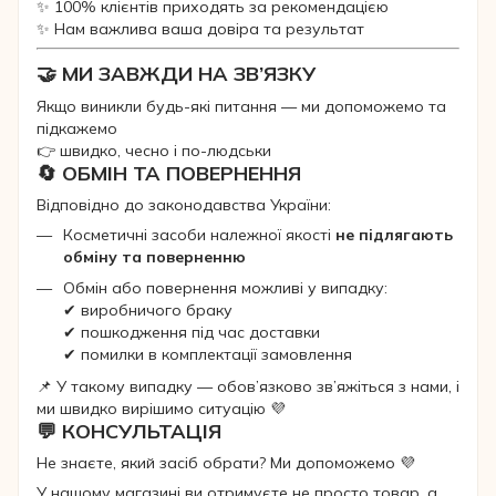
✨ 100% клієнтів приходять за рекомендацією
✨ Нам важлива ваша довіра та результат
🤝 МИ ЗАВЖДИ НА ЗВ’ЯЗКУ
Якщо виникли будь-які питання — ми допоможемо та
підкажемо
👉 швидко, чесно і по-людськи
🔄 ОБМІН ТА ПОВЕРНЕННЯ
Відповідно до законодавства України:
Косметичні засоби належної якості
не підлягають
обміну та поверненню
Обмін або повернення можливі у випадку:
✔ виробничого браку
✔ пошкодження під час доставки
✔ помилки в комплектації замовлення
📌 У такому випадку — обов’язково зв’яжіться з нами, і
ми швидко вирішимо ситуацію 💜
💬 КОНСУЛЬТАЦІЯ
Не знаєте, який засіб обрати? Ми допоможемо 💜
У нашому магазині ви отримуєте не просто товар, а