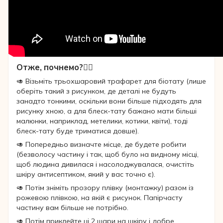
Отже, почнемо?👇🏻
🥑 Візьміть трьохшаровий трафарет для біотату (лише
оберіть такий з рисунком, де деталі не будуть
занадто тонкими, оскільки вони більше підходять для
рисунку хною, а для блеск-тату бажано мати більші
малюнки, наприклад, метелики, котики, квіти), тоді
блеск-тату буде триматися довше).
🥑 Попередньо визначте місце, де будете робити
(безволосу частину і так, щоб було на видному місці,
щоб людина дивилася і насолоджувалася, очистіть
шкіру антисептиком, який у вас точно є).
🥑 Потім зніміть прозору плівку (монтажку) разом із
рожевою плівкою, на якій є рисунок. Папірчасту
частину вам більше не потрібно.
🥑 Потім приклейте ці 2 шари на шкіру і добре