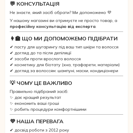
💬 КОНСУЛЬТАЦІЯ
Не знаєте, який засіб обрати? Ми допоможемо 💜
У нашому магазині ви отримуєте не просто товар, а
професійну консультацію від експерта
.
👩‍🏫 ЩО МИ ДОПОМОЖЕМО ПІДІБРАТИ
✔ пасту для шугарингу під ваш тип шкіри та волосся
✔ догляд до та після депіляції
✔ засоби проти врослого волосся
✔ косметику для біотату (хна, трафарети, матеріали)
✔ догляд за волоссям: шампуні, маски, кондиціонери
💡 ЧОМУ ЦЕ ВАЖЛИВО
Правильно підібраний засіб:
✨ дає кращий результат
✨ економить ваші гроші
✨ робить процедури комфортнішими
💜 НАША ПЕРЕВАГА
✔ досвід роботи з 2012 року