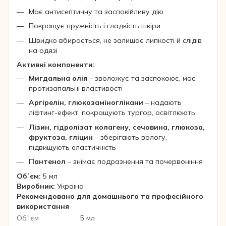
Має антисептичну та заспокійливу дію
Покращує пружність і гладкість шкіри
Швидко вбирається, не залишає липкості й слідів
на одязі
Активні компоненти:
Мигдальна олія
– зволожує та заспокоює, має
протизапальні властивості
Аргірелін, глюкозаміноглікани
– надають
ліфтинг-ефект, покращують тургор, освітлюють
Лізин, гідролізат колагену, сечовина, глюкоза,
фруктоза, гліцин
– зберігають вологу,
підвищують еластичність
Пантенол
– знімає подразнення та почервоніння
Обʼєм:
5 мл
Виробник:
Україна
Рекомендовано для домашнього та професійного
використання
Об`єм
5 мл