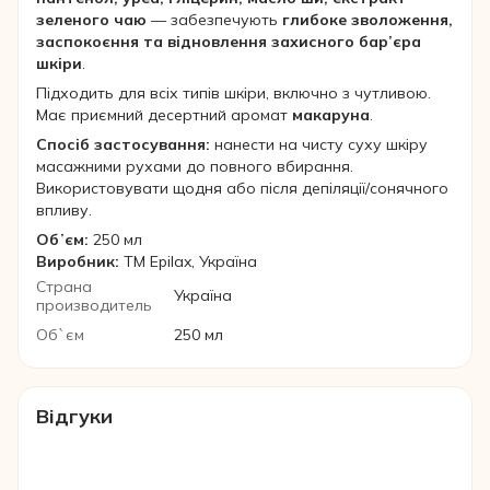
зеленого чаю
— забезпечують
глибоке зволоження,
заспокоєння та відновлення захисного бар’єра
шкіри
.
Підходить для всіх типів шкіри, включно з чутливою.
Має приємний десертний аромат
макаруна
.
Спосіб застосування:
нанести на чисту суху шкіру
масажними рухами до повного вбирання.
Використовувати щодня або після депіляції/сонячного
впливу.
Обʼєм:
250 мл
Виробник:
ТМ Epilax, Україна
Страна
Україна
производитель
Об`єм
250 мл
Відгуки