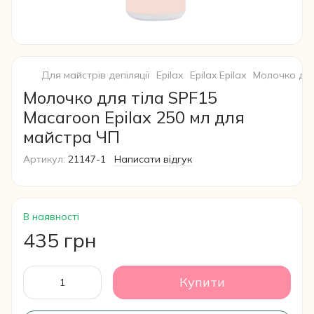
Для майстрів депіляції
Epilax
Epilax Epilax
Молочко для
Молочко для тіла SPF15
Macaroon Epilax 250 мл для
майстра ЧП
Артикул:
21147-1
Написати відгук
В наявності
435 грн
Купити