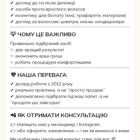
✔ догляд до та після депіляції
✔ засоби проти врослого волосся
✔ косметику для біотату (хна, трафарети, матеріали)
✔ догляд за волоссям: шампуні, маски, кондиціонери
💡 ЧОМУ ЦЕ ВАЖЛИВО
Правильно підібраний засіб:
✨ дає кращий результат
✨ економить ваші гроші
✨ робить процедури комфортнішими
💜 НАША ПЕРЕВАГА
✔ досвід роботи з 2012 року
✔ реальна практика, а не “просто продаж”
✔ допомагаємо підібрати під ваш запит, а не
“продати що завгодно”
📲 ЯК ОТРИМАТИ КОНСУЛЬТАЦІЮ
👉 Напишіть нам у месенджер / Instagram
👉 або оформіть замовлення — і ми зв’яжемося з вами
Ми підберемо ідеальний варіант саме для вас 💜