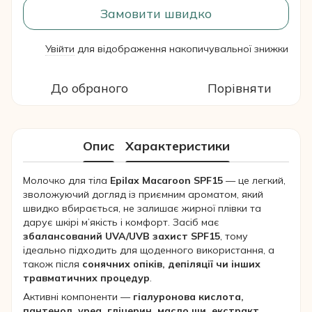
Замовити швидко
Увійти
для відображення накопичувальної знижки
%
До обраного
Порівняти
Опис
Характеристики
Молочко для тіла
Epilax Macaroon SPF15
— це легкий,
зволожуючий догляд із приємним ароматом, який
швидко вбирається, не залишає жирної плівки та
дарує шкірі м’якість і комфорт. Засіб має
збалансований UVA/UVB захист SPF15
, тому
ідеально підходить для щоденного використання, а
також після
сонячних опіків, депіляції чи інших
травматичних процедур
.
Активні компоненти —
гіалуронова кислота,
пантенол, уреа, гліцерин, масло ши, екстракт