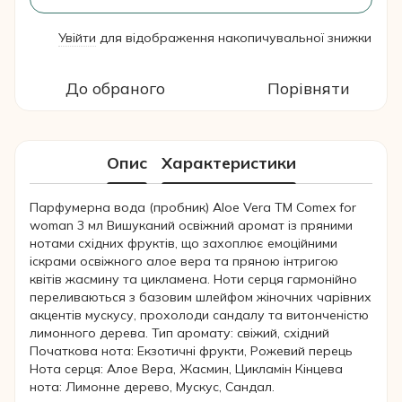
Увійти
для відображення накопичувальної знижки
%
До обраного
Порівняти
Опис
Характеристики
Парфумерна вода (пробник) Aloe Vera ТМ Comex for
woman 3 мл Вишуканий освіжний аромат із пряними
нотами східних фруктів, що захоплює емоційними
іскрами освіжного алое вера та пряною інтригою
квітів жасмину та цикламена. Ноти серця гармонійно
переливаються з базовим шлейфом жіночних чарівних
акцентів мускусу, прохолоди сандалу та витонченістю
лимонного дерева. Тип аромату: свіжий, східний
Початкова нота: Екзотичні фрукти, Рожевий перець
Нота серця: Алое Вера, Жасмин, Цикламін Кінцева
нота: Лимонне дерево, Мускус, Сандал.