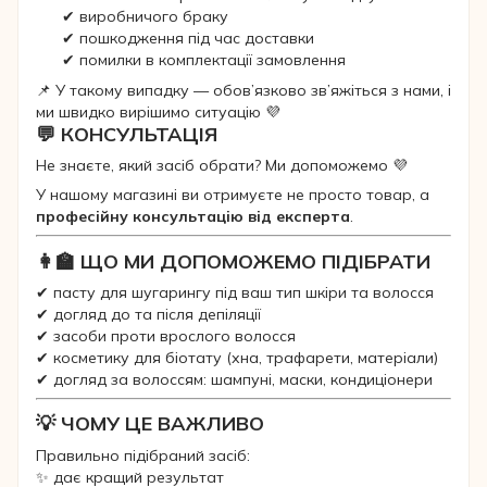
✔ виробничого браку
✔ пошкодження під час доставки
✔ помилки в комплектації замовлення
📌 У такому випадку — обов’язково зв’яжіться з нами, і
ми швидко вирішимо ситуацію 💜
💬 КОНСУЛЬТАЦІЯ
Не знаєте, який засіб обрати? Ми допоможемо 💜
У нашому магазині ви отримуєте не просто товар, а
професійну консультацію від експерта
.
👩‍🏫 ЩО МИ ДОПОМОЖЕМО ПІДІБРАТИ
✔ пасту для шугарингу під ваш тип шкіри та волосся
✔ догляд до та після депіляції
✔ засоби проти врослого волосся
✔ косметику для біотату (хна, трафарети, матеріали)
✔ догляд за волоссям: шампуні, маски, кондиціонери
💡 ЧОМУ ЦЕ ВАЖЛИВО
Правильно підібраний засіб:
✨ дає кращий результат