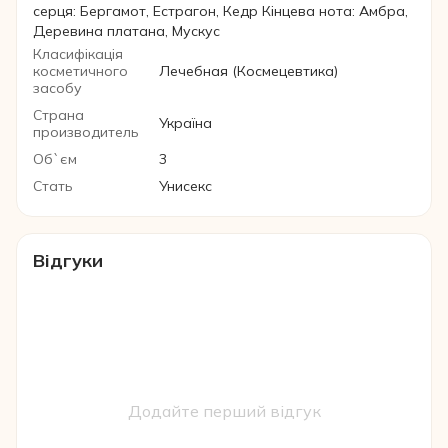
серця: Бергамот, Естрагон, Кедр Кінцева нота: Амбра,
Деревина платана, Мускус
Класифікація
косметичного
Лечебная (Космецевтика)
засобу
Страна
Україна
производитель
Об`єм
3
Стать
Унисекс
Відгуки
Додайте перший відгук