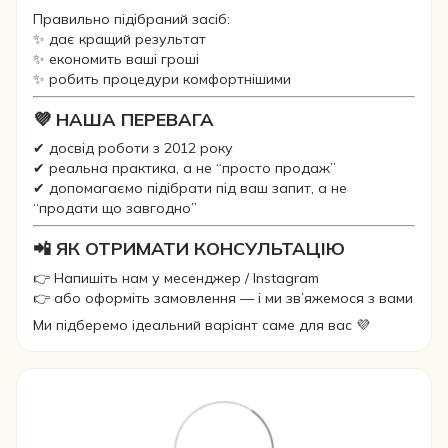
Правильно підібраний засіб:
✨ дає кращий результат
✨ економить ваші гроші
✨ робить процедури комфортнішими
💜 НАША ПЕРЕВАГА
✔ досвід роботи з 2012 року
✔ реальна практика, а не “просто продаж”
✔ допомагаємо підібрати під ваш запит, а не
“продати що завгодно”
📲 ЯК ОТРИМАТИ КОНСУЛЬТАЦІЮ
👉 Напишіть нам у месенджер / Instagram
👉 або оформіть замовлення — і ми зв’яжемося з вами
Ми підберемо ідеальний варіант саме для вас 💜