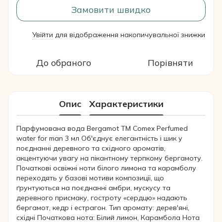
Замовити швидко
Увійти
для відображення накопичувальної знижки
%
До обраного
Порівняти
Опис
Характеристики
Парфумована вода Bergamot ТМ Comex Perfumed
water for man 3 мл Об'єднує елегантність і шик у
поєднанні деревного та східного ароматів,
акцентуючи увагу на пікантному терпкому бергамоту.
Початкові освіжні ноти білого лимона та карамболу
переходять у базові мотиви композиції, що
ґрунтуються на поєднанні амбри, мускусу та
деревного присмаку, гостроту «сердцю» надають
бергамот, кедр і естрагон. Тип аромату: дерев'яні,
східні Початкова нота: Білий лимон, Карамбола Нота