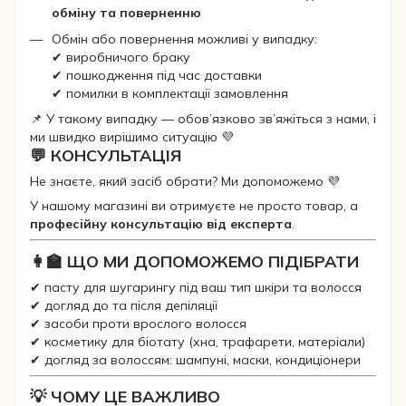
обміну та поверненню
Обмін або повернення можливі у випадку:
✔ виробничого браку
✔ пошкодження під час доставки
✔ помилки в комплектації замовлення
📌 У такому випадку — обов’язково зв’яжіться з нами, і
ми швидко вирішимо ситуацію 💜
💬 КОНСУЛЬТАЦІЯ
Не знаєте, який засіб обрати? Ми допоможемо 💜
У нашому магазині ви отримуєте не просто товар, а
професійну консультацію від експерта
.
👩‍🏫 ЩО МИ ДОПОМОЖЕМО ПІДІБРАТИ
✔ пасту для шугарингу під ваш тип шкіри та волосся
✔ догляд до та після депіляції
✔ засоби проти врослого волосся
✔ косметику для біотату (хна, трафарети, матеріали)
✔ догляд за волоссям: шампуні, маски, кондиціонери
💡 ЧОМУ ЦЕ ВАЖЛИВО