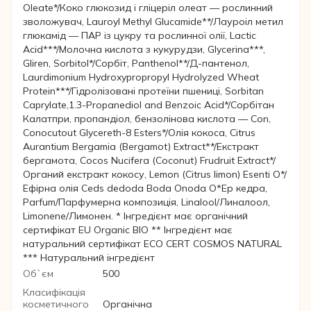
Oleate*/Коко глюкозид і гліцеріл олеат — рослинний
зволожувач, Lauroyl Methyl Glucamide**/Лауроіл метил
глюкамід — ПАР із цукру та рослинної олії, Lactic
Acid***/Молочна кислота з кукурудзи, Glycerina***,
Gliren, Sorbitol*/Сорбіт, Panthenol**/Д-пантенол,
Laurdimonium Hydroxypropropyl Hydrolyzed Wheat
Protein***/Гідролізовані протеїни пшениці, Sorbitan
Caprylate,1.3-Propanediol and Benzoic Acid*/Сорбітан
Калатпри, пропандіол, бензолінова кислота — Con,
Conocutout Glycereth-8 Esters*/Олія кокоса, Citrus
Aurantium Bergamia (Bergamot) Extract**/Екстракт
бергамота, Cocos Nucifera (Coconut) Frudruit Extract*/
Органий екстракт кокосу, Lemon (Citrus limon) Esenti O*/
Ефірна олія Ceds dedoda Boda Onoda O*Ер кедра,
Parfum/Парфумерна композиція, Linalool/Линалоол,
Limonene/Лимонен. * Інгредієнт має органічний
сертифікат EU Organic BIO ** Інгредієнт має
натуральний сертифікат ECO CERT COSMOS NATURAL
*** Натуральний інгредієнт
Об`єм
500
Класифікація
косметичного
Органічна