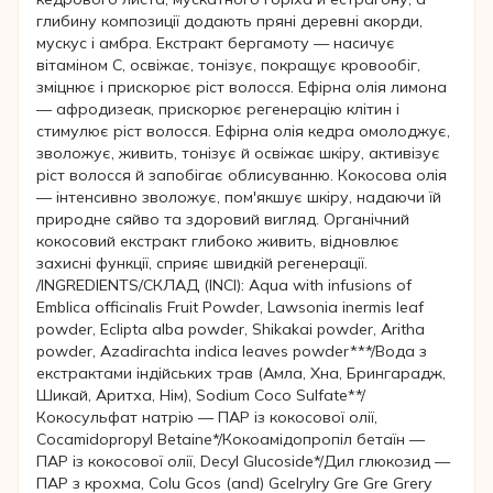
глибину композиції додають пряні деревні акорди,
мускус і амбра. Екстракт бергамоту — насичує
вітаміном С, освіжає, тонізує, покращує кровообіг,
зміцнює і прискорює ріст волосся. Ефірна олія лимона
— афродизеак, прискорює регенерацію клітин і
стимулює ріст волосся. Ефірна олія кедра омолоджує,
зволожує, живить, тонізує й освіжає шкіру, активізує
ріст волосся й запобігає облисуванню. Кокосова олія
— інтенсивно зволожує, пом'якшує шкіру, надаючи їй
природне сяйво та здоровий вигляд. Органічний
кокосовий екстракт глибоко живить, відновлює
захисні функції, сприяє швидкій регенерації.
/INGREDIENTS/СКЛАД (INCI): Aqua with infusions of
Emblica officinalis Fruit Powder, Lawsonia inermis leaf
powder, Eclipta alba powder, Shikakai powder, Aritha
powder, Azadirachta indica leaves powder***/Вода з
екстрактами індійських трав (Амла, Хна, Брингарадж,
Шикай, Аритха, Нім), Sodium Coco Sulfate**/
Кокосульфат натрію — ПАР із кокосової олії,
Cocamidopropyl Betaine*/Кокоамідопропіл бетаїн —
ПАР із кокосової олії, Decyl Glucoside*/Дил глюкозид —
ПАР з крохма, Colu Gcos (and) Gcelrylry Gre Gre Grery