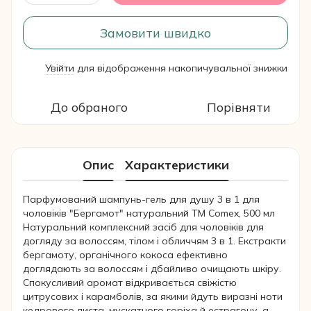
Замовити швидко
Увійти
для відображення накопичувальної знижки
%
До обраного
Порівняти
Опис
Характеристики
Парфумований шампунь-гель для душу 3 в 1 для
чоловіків "Бергамот" натуральний ТМ Comex, 500 мл
Натуральний комплексний засіб для чоловіків для
догляду за волоссям, тілом і обличчям 3 в 1. Екстракти
бергамоту, органічного кокоса ефективно
доглядають за волоссям і дбайливо очищають шкіру.
Спокусливий аромат відкривається свіжістю
цитрусових і карамболів, за якими йдуть виразні ноти
кедрового листа, мускатного горіха й естрагону, а