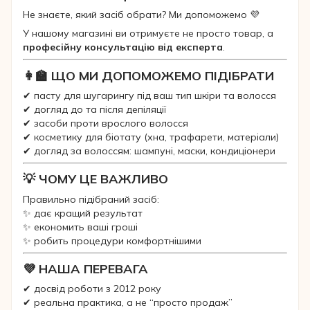
Не знаєте, який засіб обрати? Ми допоможемо 💜
У нашому магазині ви отримуєте не просто товар, а
професійну консультацію від експерта
.
👩‍🏫 ЩО МИ ДОПОМОЖЕМО ПІДІБРАТИ
✔ пасту для шугарингу під ваш тип шкіри та волосся
✔ догляд до та після депіляції
✔ засоби проти врослого волосся
✔ косметику для біотату (хна, трафарети, матеріали)
✔ догляд за волоссям: шампуні, маски, кондиціонери
💡 ЧОМУ ЦЕ ВАЖЛИВО
Правильно підібраний засіб:
✨ дає кращий результат
✨ економить ваші гроші
✨ робить процедури комфортнішими
💜 НАША ПЕРЕВАГА
✔ досвід роботи з 2012 року
✔ реальна практика, а не “просто продаж”