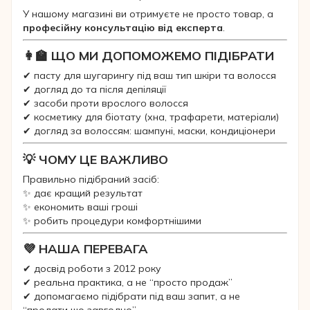
У нашому магазині ви отримуєте не просто товар, а
професійну консультацію від експерта
.
👩‍🏫 ЩО МИ ДОПОМОЖЕМО ПІДІБРАТИ
✔ пасту для шугарингу під ваш тип шкіри та волосся
✔ догляд до та після депіляції
✔ засоби проти врослого волосся
✔ косметику для біотату (хна, трафарети, матеріали)
✔ догляд за волоссям: шампуні, маски, кондиціонери
💡 ЧОМУ ЦЕ ВАЖЛИВО
Правильно підібраний засіб:
✨ дає кращий результат
✨ економить ваші гроші
✨ робить процедури комфортнішими
💜 НАША ПЕРЕВАГА
✔ досвід роботи з 2012 року
✔ реальна практика, а не “просто продаж”
✔ допомагаємо підібрати під ваш запит, а не