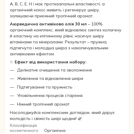
А, В, С, Е, Н і має протизапальні властивості, а
органічний кокос живить і регенерує шкіру,
залишаючи приємний тропічний аромат.
Аюрведична антивікова олія 30 мл
– 100%
органічний комплекс, який відновлює синтез колагену
й еластину на клітинному рівні, насичує шкіру
вітамінами та мінералами. Результат – пружна,
підтягнута і молодша шкіра з накопичувальним
антивіковим ефектом.
✨
Ефект від використання набору:
Делікатне очищення та зволоження
Живлення та відновлення шкіри
Підтягування та пружність
Уповільнення процесів старіння
Ніжний тропічний аромат
Насолоджуйся комплексним доглядом, який дарує
молодість і свіжість шкірі щодня! 🌿
Класифікація
косметичного
Органічна