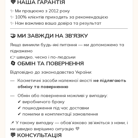
💜 НАША ГАРАНТІЯ
✨ Ми працюємо з 2012 року
✨ 100% клієнтів приходять за рекомендацією
✨ Нам важлива ваша довіра та результат
🤝 МИ ЗАВЖДИ НА ЗВ’ЯЗКУ
Якщо виникли будь-які питання — ми допоможемо та
підкажемо
👉 швидко, чесно і по-людськи
🔄 ОБМІН ТА ПОВЕРНЕННЯ
Відповідно до законодавства України:
Косметичні засоби належної якості
не підлягають
обміну та поверненню
Обмін або повернення можливі у випадку:
✔ виробничого браку
✔ пошкодження під час доставки
✔ помилки в комплектації замовлення
📌 У такому випадку — обов’язково зв’яжіться з нами, і
ми швидко вирішимо ситуацію 💜
💬 КОНСУЛЬТАЦІЯ