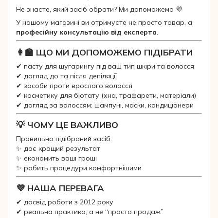
Не знаєте, який засіб обрати? Ми допоможемо 💜
У нашому магазині ви отримуєте не просто товар, а
професійну консультацію від експерта
.
👩‍🏫 ЩО МИ ДОПОМОЖЕМО ПІДІБРАТИ
✔ пасту для шугарингу під ваш тип шкіри та волосся
✔ догляд до та після депіляції
✔ засоби проти врослого волосся
✔ косметику для біотату (хна, трафарети, матеріали)
✔ догляд за волоссям: шампуні, маски, кондиціонери
💡 ЧОМУ ЦЕ ВАЖЛИВО
Правильно підібраний засіб:
✨ дає кращий результат
✨ економить ваші гроші
✨ робить процедури комфортнішими
💜 НАША ПЕРЕВАГА
✔ досвід роботи з 2012 року
✔ реальна практика, а не “просто продаж”