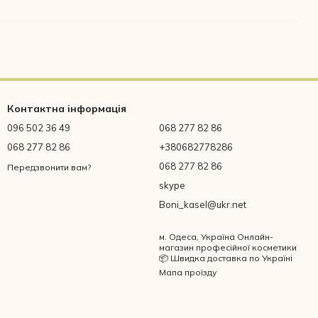
Контактна інформація
096 502 36 49
068 277 82 86
068 277 82 86
+380682778286
068 277 82 86
Передзвонити вам?
skype
Boni_kasel@ukr.net
м. Одеса, Україна Онлайн-
магазин професійної косметики
📦 Швидка доставка по Україні
Мапа проїзду