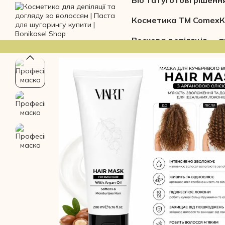
Біо тату
Готові рішенн
Перейти до основного контенту
Косметика ТМ Comex
К
Воскова депіляція — п