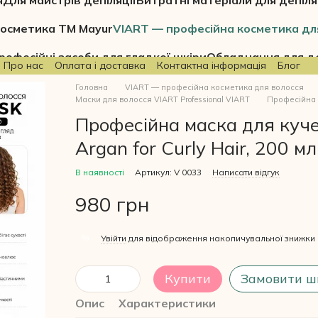
я
Для майстрів депіляції
Витратні матеріали для депіля
осметика ТМ Mayur
VIART — професійна косметика дл
рофесійні засоби для гладкої шкіри
Обладнання для де
Про нас
Оплата і доставка
Контактна інформація
Блог
Головна
VIART — професійна косметика для волосся
Маски для волосся VIART Professional VIART
Професійна м
Професійна маска для куче
Argan for Curly Hair, 200 мл
В наявності
Артикул: V 0033
Написати відгук
980 грн
%
Увійти
для відображення накопичувальної знижки
Купити
Замовити ш
Опис
Характеристики