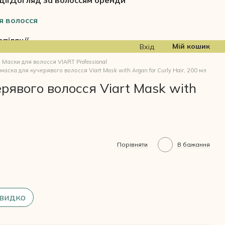
ції
Догляд за волоссям бренди
я волосся
піляції
Мій кошик
Вхід
Маски для волосся VIART Professional
аска для кучерявого волосся Viart Mask with Argan for Curly Hair, 200 мл
рявого волосся Viart Mask with
Порівняти
В бажання
видко