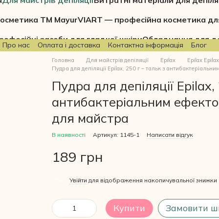
я
Для майстрів депіляції
Витратні матеріали для депіля
осметика ТМ Mayur
VIART — професійна косметика дл
рофесійні засоби для гладкої шкіри
Обладнання для де
Про нас
Оплата і доставка
Контактна інформація
Блог
Головна
Для майстрів депіляції
Epilax
Epilax Epilax
Пудра для депіляції Epilax, 250 г – тальк з антибактеріаль
Пудра для депіляції Epilax,
антибактеріальним ефекто
для майстра
В наявності
Артикул: 1145-1
Написати відгук
189 грн
%
Увійти
для відображення накопичувальної знижки
Купити
Замовити ш