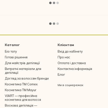
Каталог
Клієнтам
Біо тату
Вхід до кабінету
Готові рішення
Про нас
Для майстрів депіляції
Оплата і доставка
Витратні матеріали для
Контактна інформація
депіляції
Блог
Догляд за волоссям бренди
Косметика ТМ Comex
Ми в соцмережах
Косметика ТМ Mayur
VIART — професійна
косметика для волосся
Воскова депіляція —