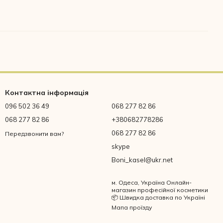
Контактна інформація
096 502 36 49
068 277 82 86
068 277 82 86
+380682778286
068 277 82 86
Передзвонити вам?
skype
Boni_kasel@ukr.net
м. Одеса, Україна Онлайн-
магазин професійної косметики
📦 Швидка доставка по Україні
Мапа проїзду