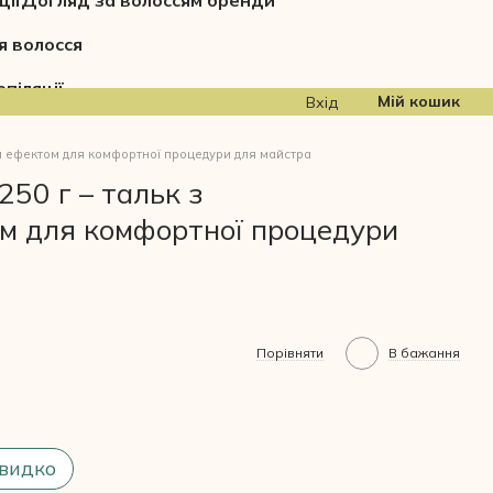
ції
Догляд за волоссям бренди
я волосся
піляції
Мій кошик
Вхід
ним ефектом для комфортної процедури для майстра
 250 г – тальк з
м для комфортної процедури
Порівняти
В бажання
видко