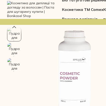
Біо тату
Готові рішенн
Перейти до основного контенту
Косметика ТМ Comex
К
Воскова депіляція — п