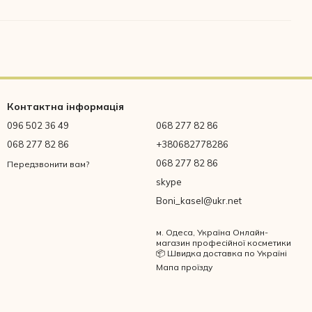
Контактна інформація
096 502 36 49
068 277 82 86
068 277 82 86
+380682778286
068 277 82 86
Передзвонити вам?
skype
Boni_kasel@ukr.net
м. Одеса, Україна Онлайн-
магазин професійної косметики
📦 Швидка доставка по Україні
Мапа проїзду