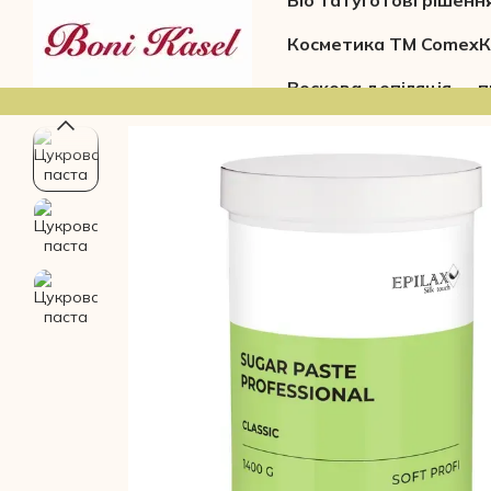
Біо тату
Готові рішенн
Перейти до основного контенту
Косметика ТМ Comex
К
Воскова депіляція — п