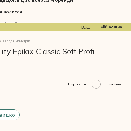
ції
Догляд за волоссям бренди
я волосся
піляції
Мій кошик
Вхід
1400 г для майстрів
 Epilax Classic Soft Profi
в
Порівняти
В бажання
видко