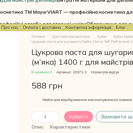
я
Для майстрів депіляції
Витратні матеріали для депіля
осметика ТМ Mayur
VIART — професійна косметика дл
рофесійні засоби для гладкої шкіри
Обладнання для де
Про нас
Оплата і доставка
Контактна інформація
Блог
Головна
Для майстрів депіляції
Epilax
Epilax Epilax
Цукрова паста для шугарингу Epilax Classic Soft Profi (м’яка) 
Цукрова паста для шугарингу
(м’яка) 1400 г для майстрі
В наявності
Артикул: 20171-1
Написати відгук
588 грн
%
Увійти
для відображення накопичувальної знижки
Купити
Замовити ш
Опис
Характеристики