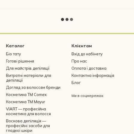
Каталог
Клієнтам
Біо тату
Вхід до кабінету
Готові рішення
Про нас
Для майстрів депіляції
Оплата і доставка
Витратні матеріали для
Контактна інформація
депіляції
Блог
Догляд за волоссям бренди
Косметика ТМ Comex
Ми в соцмережах
Косметика ТМ Mayur
VIART — професійна
косметика для волосся
Воскова депіляція —
професійні засоби для
гладкої шкіри