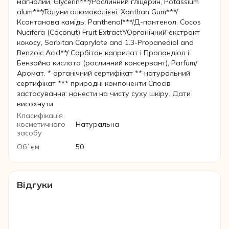
магнолии, Glycerin***/Рослинний гліцерин, Potassium
alum***/Галуни алюмокалієві, Xanthan Gum***/
Ксантанова камідь, Panthenol***/Д-пантенол, Cocos
Nucifera (Coconut) Fruit Extract*/Органічний екстракт
кокосу, Sorbitan Caprylate and 1.3-Propanediol and
Benzoic Acid**/ Сорбітан каприлат і Пропандіол і
Бензойна кислота (рослинний консервант), Parfum/
Аромат. * органічний сертифікат ** натуральний
сертифікат *** природні компоненти Спосів
застосування: нанести на чисту суху шкіру. Дати
висохнути
Класифікація
косметичного
Натуральна
засобу
Об`єм
50
Відгуки