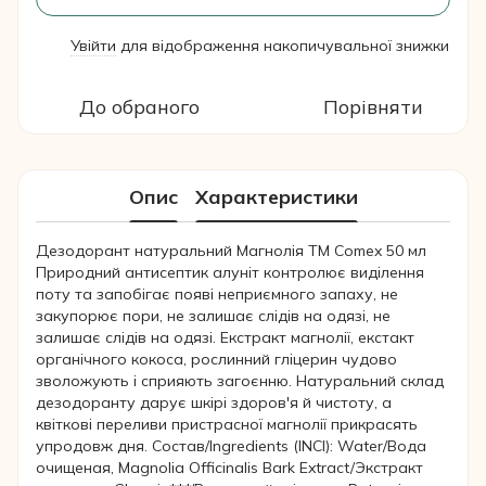
Увійти
для відображення накопичувальної знижки
%
До обраного
Порівняти
Опис
Характеристики
Дезодорант натуральний Магнолія ТМ Comex 50 мл
Природний антисептик алуніт контролює виділення
поту та запобігає появі неприємного запаху, не
закупорює пори, не залишає слідів на одязі, не
залишає слідів на одязі. Екстракт магнолії, екстакт
органічного кокоса, рослинний гліцерин чудово
зволожують і сприяють загоєнню. Натуральний склад
дезодоранту дарує шкірі здоров'я й чистоту, а
квіткові переливи пристрасної магнолії прикрасять
упродовж дня. Состав/Ingredients (INCI): Water/Вода
очищеная, Magnolia Officinalis Bark Extract/Экстракт