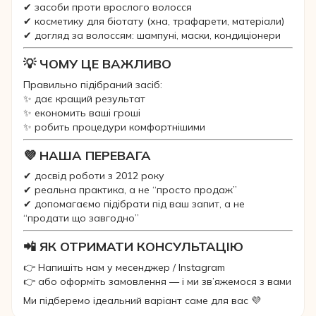
✔ засоби проти врослого волосся
✔ косметику для біотату (хна, трафарети, матеріали)
✔ догляд за волоссям: шампуні, маски, кондиціонери
💡 ЧОМУ ЦЕ ВАЖЛИВО
Правильно підібраний засіб:
✨ дає кращий результат
✨ економить ваші гроші
✨ робить процедури комфортнішими
💜 НАША ПЕРЕВАГА
✔ досвід роботи з 2012 року
✔ реальна практика, а не “просто продаж”
✔ допомагаємо підібрати під ваш запит, а не
“продати що завгодно”
📲 ЯК ОТРИМАТИ КОНСУЛЬТАЦІЮ
👉 Напишіть нам у месенджер / Instagram
👉 або оформіть замовлення — і ми зв’яжемося з вами
Ми підберемо ідеальний варіант саме для вас 💜