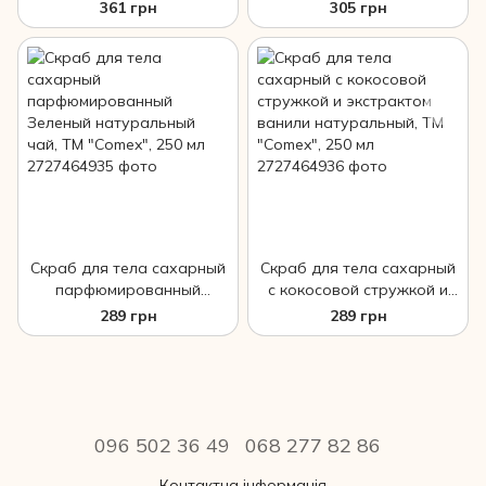
екстрактом ягід годжі та
та рослинними керамідами
361 грн
305 грн
перцю чилі натуральний,
натуральний, ТМ "Comex",
ТМ "Comex", 250 мл
250 мл
Скраб для тела сахарный
Cкраб для тела сахарный
парфюмированный
с кокосовой стружкой и
Зеленый натуральный
экстрактом ванили
289 грн
289 грн
чай, ТМ "Comex", 250 мл
натуральный, ТМ "Comex",
250 мл
096 502 36 49
068 277 82 86
Контактна інформація