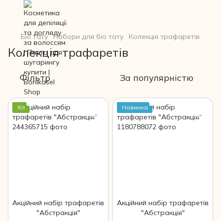
Біо тату
Набори для біо тату
Колекція трафаретів
Колекція трафаретів
Фільтр
За популярністю
Хіт
Новинка
Акційний набір трафаретів
Акційний набір трафаретів
"Абстракція"
"Абстракція"