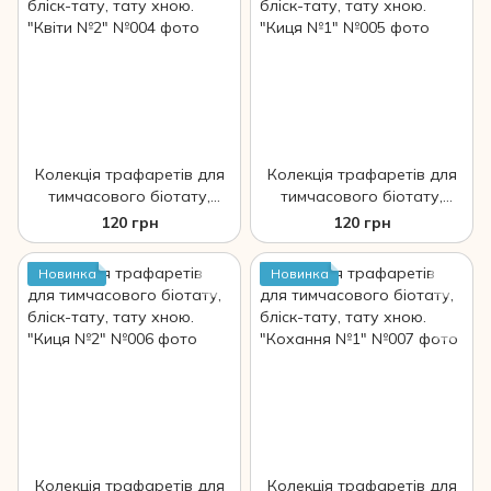
Колекція трафаретів для
Колекція трафаретів для
тимчасового біотату,
тимчасового біотату,
бліск-тату, тату хною.
бліск-тату, тату хною.
120 грн
120 грн
"Квіти №2"
"Киця №1"
Новинка
Новинка
Колекція трафаретів для
Колекція трафаретів для