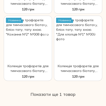
тимчасового біотату,
тимчасового біотату,
бліск-тату, тату хною.
бліск-тату, тату хною.
120 грн
120 грн
"Киця №2"
"Кохання №1"
Новинка
Новинка
Колекція трафаретів для
Колекція трафаретів для
тимчасового біотату,
тимчасового біотату,
бліск-тату, тату хною.
бліск-тату, тату хною.
120 грн
120 грн
"Кохання №2"
"Для хлопців №1"
Показати ще 1 товар