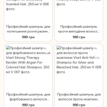
Професійний шампунь для
Професійний шампунь
полегшення розчісування
проти випадіння волосся
волосся Viart Shampoo
Viart Refresh Shampoo
980 грн
980 грн
with Collagen for Deliciously
With Rosemary Oil For
Scented Hair, 250 мл
Healthy Scalp, 250 мл
Професійний шампунь для
Професійний шампунь для
фарбованого волосся
волосся проти жовтизни
Viart Strong Therapy
Viart Anti-Yellow Shampoo
980 грн
980 грн