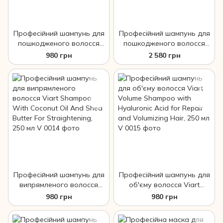
Професійний шампунь для
Професійний шампунь для
пошкодженого волосся
пошкодженого волосся
Viart Repair Shampoo With
Viart Repair Shampoo With
980 грн
2 580 грн
Caviar Extract For Damaged
Caviar Extract For Damaged
Hair, 250 мл
Hair, 1000 мл
Професійний шампунь для
Професійний шампунь для
випрямленого волосся
об'єму волосся Viart
Viart Shampoo With
Volume Shampoo with
980 грн
980 грн
Coconut Oil And Shea
Hyaluronic Acid for Repair
Butter For Straightening,
and Volumizing Hair, 250 мл