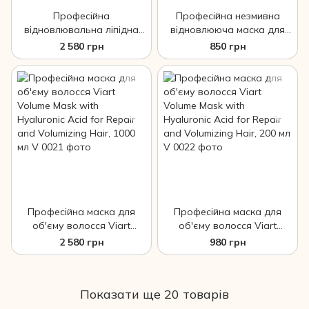
Професійна
Професійна незмивна
відновлювальна ліпідна
відновлююча маска для
маска для сухого волосся
волосся VIART Elastic Hair
2 580 грн
850 грн
Viart Smoth Mask with
Mask, 30 мл
Castor for Dry Hair, 1000 мл
Професійна маска для
Професійна маска для
об'єму волосся Viart
об'єму волосся Viart
Volume Mask with
Volume Mask with
2 580 грн
980 грн
Hyaluronic Acid for Repair
Hyaluronic Acid for Repair
and Volumizing Hair, 1000
and Volumizing Hair, 200 мл
мл
Показати ще 20 товарів