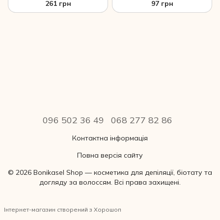
ретинолом і гіалуроновою
ретинолом і гіалуроновою
261 грн
97 грн
кислотою натуральний ТМ
кислотою натуральний ТМ
Comex 250 мл
Comex 75 мл
096 502 36 49
068 277 82 86
Контактна інформація
Повна версія сайту
© 2026 Bonikasel Shop — косметика для депіляції, біотату та
догляду за волоссям. Всі права захищені.
Інтернет-магазин створений з Хорошоп