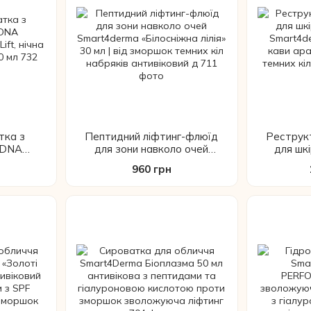
тка з
Пептидний ліфтинг-флюїд
Реструк
PDNA
для зони навколо очей
для шк
e Lift,
Smart4derma «Білосніжна
Smart4de
960 грн
а, 30 мл
лілія» 30 мл | від зморшок
кави араб
темних кіл набряків
темних 
антивіковий д