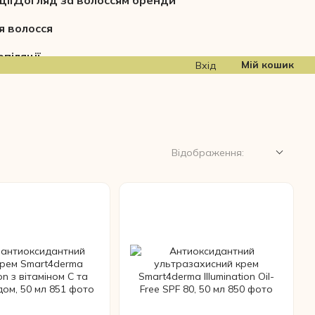
ції
Догляд за волоссям бренди
я волосся
піляції
Мій кошик
Вхід
Відображення: