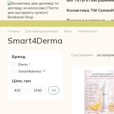
Біо тату
Готові рішенн
Перейти до основного контенту
Косметика ТМ Comex
К
Воскова депіляція — п
Головна
Для майстрів депіляції
Elenis
Smart4Derma
Smart4Derma
Сортування:
за попул
Бренд
1
Elenis
40
Smart4derma
Ціна, грн
Від Ціна, грн
До Ціна, грн
ОК