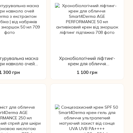
турувальна маска
Хронобіологічний ліфтинг-
іри навколо очей
крем для обличчя
rma з екстрактом
Smart4Derma AGE
1 300 грн
1 100 грн
іка | від набряків
PERFORMANCE 50 мл
кіл зморшок 50 мл
антивіковий крем від
зморшок ліфтинг підтяжка