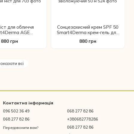
іст для обличчя
Сонцезахисний крем SPF 50
rt4Derma AGE
Smart4Derma крем-гель для
RMANCE 250 мл
обличчя ультралегкий
880 грн
880 грн
ий спрей для шкіри
матуючий захист від сонця
роновою кислотою
UVA UVB PA++++
іковий міст для
зволожуючий 50 м
оказати всі
Контактна інформація
096 502 36 49
068 277 82 86
068 277 82 86
+380682778286
068 277 82 86
Передзвонити вам?