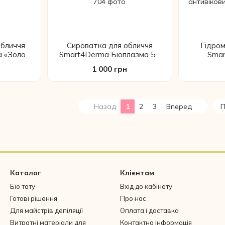
обличчя
Сироватка для обличчя
Гідром
 «Золоті
Smart4Derma Біоплазма 50
Sma
тивіковий
мл антивікова з пептидами
PERFO
1 000 грн
 з SPF
та гіалуроновою кислотою
зволожуюч
 зморшок
проти зморшок зволожуюча
з гіалу
ліфтинг
антив
Назад
1
2
3
Вперед
П
Каталог
Клієнтам
Біо тату
Вхід до кабінету
Готові рішення
Про нас
Для майстрів депіляції
Оплата і доставка
Витратні матеріали для
Контактна інформація