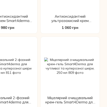
нтиоксидантний
Антиоксидантний
крем Smart4derma
ультразахисний крем
ion з вітаміном С та
Smart4derma Illumination Oil-
980 грн
1 060 грн
намідом, 50 мл
Free SPF 80, 50 мл
альний 2-фазний
Міцелярний очищувальний
Smart4derma для
крем-гель Smart4Derma для
та куперозної шкіри
чутливої та куперозної шкіри,