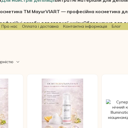
я
Для майстрів депіляції
Витратні матеріали для депіля
осметика ТМ Mayur
VIART — професійна косметика дл
рофесійні засоби для гладкої шкіри
Обладнання для де
Про нас
Оплата і доставка
Контактна інформація
Блог
ярністю