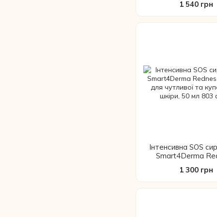
1 540 грн
Інтенсивна SOS си
Smart4Derma Re
Correct для чутли
1 300 грн
куперозної шкіри,