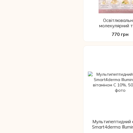
Освітлювальн
молекулярний т
Smart4derma Illumi
770 грн
ніацинамідом та глу
250 мл
Мультипептидний 
Smart4derma Illumi
вітаміном С 10%,