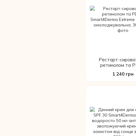
Рестарт-сирова
ретинолом та 
Smart4Derma Extrem
1 240 грн
нічна омолоджувальн