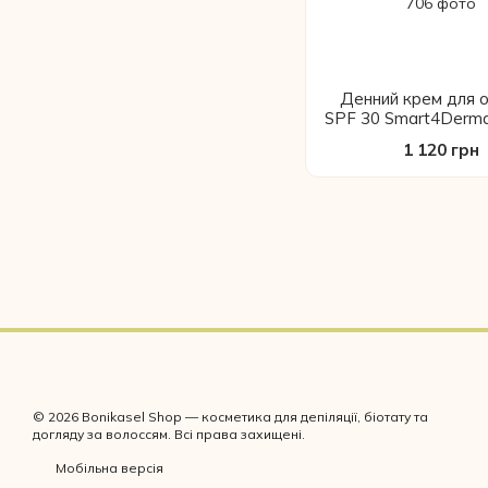
Денний крем для 
SPF 30 Smart4Derma
водорості» 50 мл ан
1 120 грн
зволожуючий крем
захистом від сонця
© 2026 Bonikasel Shop — косметика для депіляції, біотату та
догляду за волоссям. Всі права захищені.
Мобільна версія