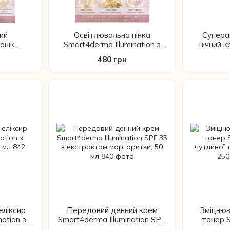
ий
Освітлювальна пінка
Супера
онік
Smart4derma Illumination з
нічний 
nation з
вітаміном С та глутатіоном,
Illuminat
480 грн
татіоном,
80 мл
ніаци
еліксир
Передовий денний крем
Зміцнюв
nation з
Smart4derma Illumination SPF
тонер 
 50 мл
35 з екстрактом маргаритки,
чутливої 