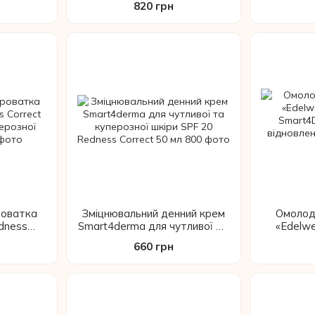
820 грн
50 мл
роватка
Зміцнювальний денний крем
Омолод
dness
Smart4derma для чутливої та
«Edelwe
вої та
куперозної шкіри SPF 20
Smart4D
660 грн
 50 мл
Redness Correct 50 мл
відновл