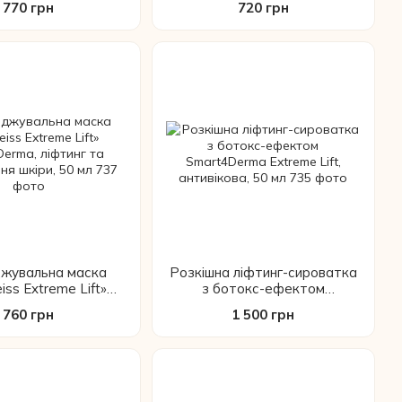
770 грн
720 грн
250 мл
250 мл
жувальна маска
Розкішна ліфтинг-сироватка
iss Extreme Lift»
з ботокс-ефектом
erma, ліфтинг та
Smart4Derma Extreme Lift,
760 грн
1 500 грн
ення шкіри, 50 мл
антивікова, 50 мл