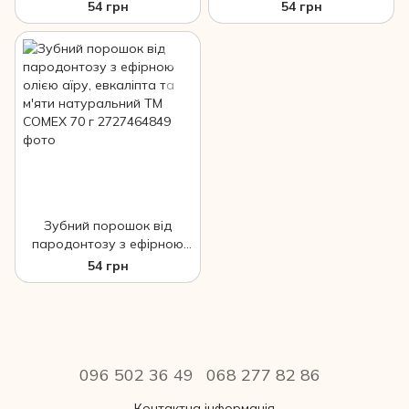
чайного дерева та
лимона та м'яти
54 грн
54 грн
натуральний м'яти ТМ
натуральний ТМ COMEX 70
COMEX 70 г
г
Зубний порошок від
пародонтозу з ефірною
олією аїру, евкаліпта та
54 грн
м'яти натуральний ТМ
COMEX 70 г
096 502 36 49
068 277 82 86
Контактна інформація