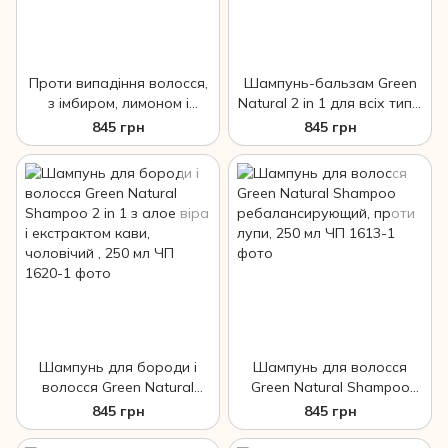
Проти випадіння волосся,
Шампунь-бальзам Green
з імбиром, лимоном і
Natural 2 in 1 для всіх типів
корицею,шампунь Green
волосся, з олією жожоба
845 грн
845 грн
Natural Shampoo 250 мл
й алое вера, 250 мл ЧП
ЧП
Шампунь для бороди і
Шампунь для волосся
волосся Green Natural
Green Natural Shampoo
Shampoo 2 in 1 з алое віра
ребалансирующий, проти
845 грн
845 грн
і екстрактом кави,
лупи, 250 мл ЧП
чоловічий , 250 мл ЧП