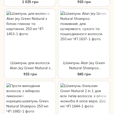
зеленою глиною,
зеленою глиною та
1 025 грн
915 грн
біосіркою та маслом
рисовими висівками, 250
моринги, 250 мл ЧП
мл ЧП
Шампунь для волосся
Шампунь Alan Jey Green
Alan Jey Green Natural з
Natural Shampoo
білою глиною та
поживний, для
915 грн
845 грн
каштаном, 250 мл ЧП
кучерявого, сухого та
пошкодженого волосся,
250 мл ЧП