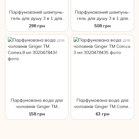
Парфумований шампунь-
Парфумований шампунь-
гель для душу 3 в 1 для
гель для душу 3 в 1 для
чоловіків "Бергамот"
чоловіків "Бергамот"
298 грн
508 грн
натуральний ТМ Comex,
натуральний ТМ Comex,
250 мл
500 мл
Парфумована вода для
Парфумована вода для
чоловіків Ginger ТМ
чоловіків Ginger ТМ Comex,
Comex,8 мл
3 мл
158 грн
63 грн