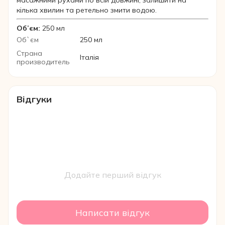
масажними рухами по всій довжині, залишити на
кілька хвилин та ретельно змити водою.
Об’єм:
250 мл
Об`єм
250 мл
Страна
Італія
производитель
Відгуки
Додайте перший відгук
Написати відгук