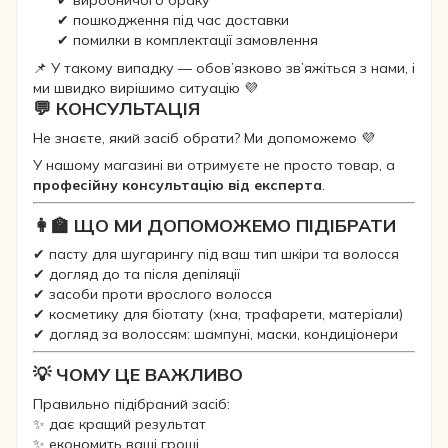
✔ пошкодження під час доставки
✔ помилки в комплектації замовлення
📌 У такому випадку — обов’язково зв’яжіться з нами, і
ми швидко вирішимо ситуацію 💜
💬 КОНСУЛЬТАЦІЯ
Не знаєте, який засіб обрати? Ми допоможемо 💜
У нашому магазині ви отримуєте не просто товар, а
професійну консультацію від експерта
.
👩‍🏫 ЩО МИ ДОПОМОЖЕМО ПІДІБРАТИ
✔ пасту для шугарингу під ваш тип шкіри та волосся
✔ догляд до та після депіляції
✔ засоби проти врослого волосся
✔ косметику для біотату (хна, трафарети, матеріали)
✔ догляд за волоссям: шампуні, маски, кондиціонери
💡 ЧОМУ ЦЕ ВАЖЛИВО
Правильно підібраний засіб:
✨ дає кращий результат
✨ економить ваші гроші