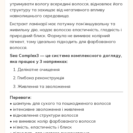
утримувати вологу всередині волосся, відновлює його
структуру та захищає від негативного впливу
навколишнього середовища.
Екстракт ламінарії має потужну пом’якшувальну та
живильну дію, надає волоссю еластичність, гладкість і
природний блиск. Формула не вимиває колірний
пігмент, тому ідеально підходить для фарбованого
волосся.
Sea Complex3 — це система комплексного догляду,
яка працює у 3 напрямках:
Делікатне очищення
Глибока реконструкція
Живлення та зволоження
Переваги:
• шампунь для сухого та пошкодженого волосся
• інтенсивне зволоження і живлення
• відновлення структури волосся
• не вимиває колір фарбованого волосся
• м’якість, еластичність і блиск