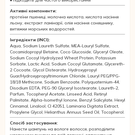
• підходить для частого використання
Активні компоненти:
протеїни пшениці, молочна кислота, кислота насіння
льону, екстракт ламінарії, олія насіння соняшнику,
витяжки морських водоростей.
Інгредієнти (INCI):
Aqua, Sodium Laureth Sulfate, MEA-Lauryl Sulfate,
Cocamidopropyl Betaine, Coco Glucoside, Glyceryl Oleate,
Sodium Cocoyl Hydrolyzed Wheat Protein, Potassium
Sorbate, Lactic Acid, Sodium Cocoyl Glutamate, Glycereth-
2 Cocoate, Glycol Distearate, Hydroxypropyl
Guar/Hydroxypropyltrimonium Chloride, Lauryl PEG/PPG-
18/18 Methicone, Sodium Benzoate, Polyquaternium-44,
Disodium EDTA, PEG-90 Glyceryl Isostearate, Laureth-2,
Parfum, Tocopheryl Acetate, Linseed Acid, Retinyl
Palmitate, Alpha-Isomethyl Ionone, Benzyl Salicylate, Hexyl
Cinnamal, Linalool, CI 42051, Laminaria Digitata Extract,
Propylene Glycol, Helianthus Annuus Seed Oil, Tocopherol.
Спосіб застосування:
Нанести шампунь на вологе волосся, розподілити