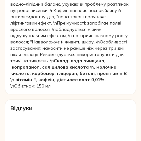
водно-ліпідний баланс, усуваючи проблему розтяжок і
вугрової висипки. /nКафеїн виявляє заспокійливу й
антиоксидантну дію, "вона також проявляє
ліфтинговий ефект. \nПреімучності: запобігає появі
врослого волосся; \nобладнується м'яким
відлущувальним ефектом; \n посприяє вільному росту
волосся; "Навволожує й живить шкіру. /nОсобливості
застосування: наносити не раніше ніж через три дні
після епіляції. Рекомендується використовувати двічі,
тричі на тиждень. \n
Склад: вода очищена,
ізопропанол, саліцилова кислота
\n
, молочна
кислота, карбомер, гліцерин, бетаїн, провітамін В
\n
вітамін Е, кофеїн, дієтилфтолат 0,01%.
\nОб'єтнам: 150 мл.
Відгуки