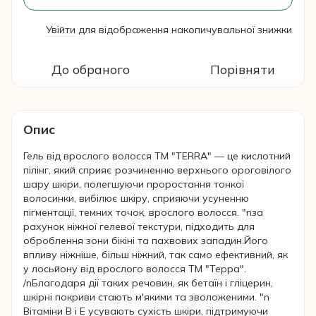
Увійти
для відображення накопичувальної знижки
%
До обраного
Порівняти
Опис
Гель від врослого волосся ТМ "TERRA" — це кислотний
пілінг, який сприяє розчиненню верхнього ороговілого
шару шкіри, полегшуючи проростання тонкої
волосинки, вибілює шкіру, сприяючи усуненню
пігментації, темних точок, врослого волосся. "nза
рахунок ніжної гелевої текстури, підходить для
оброблення зони бікіні та пахвових западин.Його
впливу ніжніше, більш ніжний, так само ефективний, як
у лосьйону від врослого волосся ТМ "Терра".
/nБлагодаря дії таких речовин, як бетаїн і гліцерин,
шкірні покриви стають м'якими та зволоженими. "n
Вітаміни В і Е усувають сухість шкіри, підтримуючи