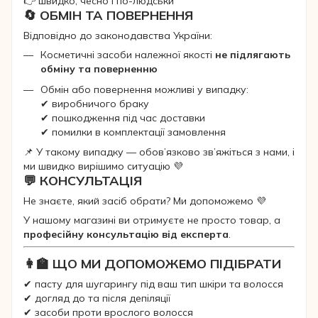
👉 швидко, чесно і по-людськи
🔄 ОБМІН ТА ПОВЕРНЕННЯ
Відповідно до законодавства України:
Косметичні засоби належної якості
не підлягають
обміну та поверненню
Обмін або повернення можливі у випадку:
✔ виробничого браку
✔ пошкодження під час доставки
✔ помилки в комплектації замовлення
📌 У такому випадку — обов’язково зв’яжіться з нами, і
ми швидко вирішимо ситуацію 💜
💬 КОНСУЛЬТАЦІЯ
Не знаєте, який засіб обрати? Ми допоможемо 💜
У нашому магазині ви отримуєте не просто товар, а
професійну консультацію від експерта
.
👩‍🏫 ЩО МИ ДОПОМОЖЕМО ПІДІБРАТИ
✔ пасту для шугарингу під ваш тип шкіри та волосся
✔ догляд до та після депіляції
✔ засоби проти врослого волосся