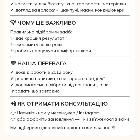
✔ косметику для біотату (хна, трафарети, матеріали)
✔ догляд за волоссям: шампуні, маски, кондиціонери
💡 ЧОМУ ЦЕ ВАЖЛИВО
Правильно підібраний засіб:
✨ дає кращий результат
✨ економить ваші гроші
✨ робить процедури комфортнішими
💜 НАША ПЕРЕВАГА
✔ досвід роботи з 2012 року
✔ реальна практика, а не “просто продаж”
✔ допомагаємо підібрати під ваш запит, а не
“продати що завгодно”
📲 ЯК ОТРИМАТИ КОНСУЛЬТАЦІЮ
👉 Напишіть нам у месенджер / Instagram
👉 або оформіть замовлення — і ми зв’яжемося з вами
Ми підберемо ідеальний варіант саме для вас 💜