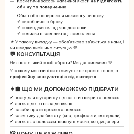
Косметичні засоби належної якості
не підлягають
обміну та поверненню
Обмін або повернення можливі у випадку:
✔ виробничого браку
✔ пошкодження під час доставки
✔ помилки в комплектації замовлення
📌 У такому випадку — обов’язково зв’яжіться з нами, і
ми швидко вирішимо ситуацію 💜
💬 КОНСУЛЬТАЦІЯ
Не знаєте, який засіб обрати? Ми допоможемо 💜
У нашому магазині ви отримуєте не просто товар, а
професійну консультацію від експерта
.
👩‍🏫 ЩО МИ ДОПОМОЖЕМО ПІДІБРАТИ
✔ пасту для шугарингу під ваш тип шкіри та волосся
✔ догляд до та після депіляції
✔ засоби проти врослого волосся
✔ косметику для біотату (хна, трафарети, матеріали)
✔ догляд за волоссям: шампуні, маски, кондиціонери
💡 ЧОМУ ЦЕ ВАЖЛИВО