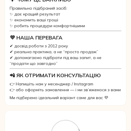
Правильно підібраний засіб:
✨ дає кращий результат
✨ економить ваші гроші
✨ робить процедури комфортнішими
💜 НАША ПЕРЕВАГА
✔ досвід роботи з 2012 року
✔ реальна практика, а не “просто продаж”
✔ допомагаємо підібрати під ваш запит, а не
“продати що завгодно”
📲 ЯК ОТРИМАТИ КОНСУЛЬТАЦІЮ
👉 Напишіть нам у месенджер / Instagram
👉 або оформіть замовлення — і ми зв’яжемося з вами
Ми підберемо ідеальний варіант саме для вас 💜