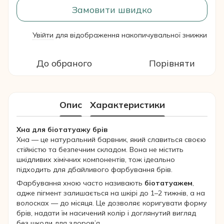
Замовити швидко
Увійти
для відображення накопичувальної знижки
%
До обраного
Порівняти
Опис
Характеристики
Хна для біотатуажу брів
Хна — це натуральний барвник, який славиться своєю
стійкістю та безпечним складом. Вона не містить
шкідливих хімічних компонентів, тож ідеально
підходить для дбайливого фарбування брів.
Фарбування хною часто називають
біотатуажем
,
адже пігмент залишається на шкірі до 1–2 тижнів, а на
волосках — до місяця. Це дозволяє коригувати форму
брів, надати їм насичений колір і доглянутий вигляд
без шкоди для здоров’я.