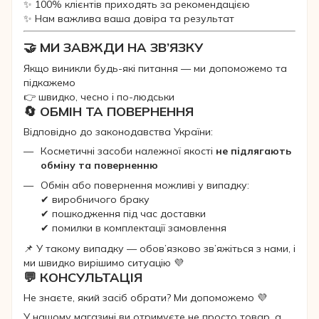
✨ 100% клієнтів приходять за рекомендацією
✨ Нам важлива ваша довіра та результат
🤝 МИ ЗАВЖДИ НА ЗВ’ЯЗКУ
Якщо виникли будь-які питання — ми допоможемо та
підкажемо
👉 швидко, чесно і по-людськи
🔄 ОБМІН ТА ПОВЕРНЕННЯ
Відповідно до законодавства України:
Косметичні засоби належної якості
не підлягають
обміну та поверненню
Обмін або повернення можливі у випадку:
✔ виробничого браку
✔ пошкодження під час доставки
✔ помилки в комплектації замовлення
📌 У такому випадку — обов’язково зв’яжіться з нами, і
ми швидко вирішимо ситуацію 💜
💬 КОНСУЛЬТАЦІЯ
Не знаєте, який засіб обрати? Ми допоможемо 💜
У нашому магазині ви отримуєте не просто товар, а