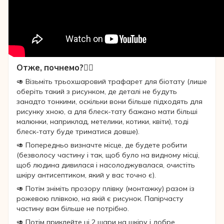
Отже, почнемо?👇🏻
🥑 Візьміть трьохшаровий трафарет для біотату (лише
оберіть такий з рисунком, де деталі не будуть
занадто тонкими, оскільки вони більше підходять для
рисунку хною, а для блеск-тату бажано мати більші
малюнки, наприклад, метелики, котики, квіти), тоді
блеск-тату буде триматися довше).
🥑 Попередньо визначте місце, де будете робити
(безволосу частину і так, щоб було на видному місці,
щоб людина дивилася і насолоджувалася, очистіть
шкіру антисептиком, який у вас точно є).
🥑 Потім зніміть прозору плівку (монтажку) разом із
рожевою плівкою, на якій є рисунок. Папірчасту
частину вам більше не потрібно.
🥑 Потім приклейте ці 2 шари на шкіру і добре