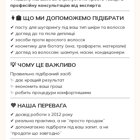
професійну консультацію від експерта
.
👩‍🏫 ЩО МИ ДОПОМОЖЕМО ПІДІБРАТИ
✔ пасту для шугарингу під ваш тип шкіри та волосся
✔ догляд до та після депіляції
✔ засоби проти врослого волосся
✔ косметику для біотату (хна, трафарети, матеріали)
✔ догляд за волоссям: шампуні, маски, кондиціонери
💡 ЧОМУ ЦЕ ВАЖЛИВО
Правильно підібраний засіб:
✨ дає кращий результат
✨ економить ваші гроші
✨ робить процедури комфортнішими
💜 НАША ПЕРЕВАГА
✔ досвід роботи з 2012 року
✔ реальна практика, а не “просто продаж”
✔ допомагаємо підібрати під ваш запит, а не
“продати що завгодно”