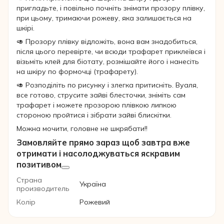
пригладьте, і повільно почніть знімати прозору плівку,
при цьому, тримаючи рожеву, яка залишається на
шкірі.
🥑 Прозору плівку відложіть, вона вам знадобиться,
після цього перевірте, чи всюди трафарет приклеївся і
візьміть клей для біотату, розмішайте його і нанесіть
на шкіру по формочці (трафарету).
🥑 Розподіліть по рисунку і злегка притисніть. Вуаля,
все готово, струсите зайві блесточки, зніміть сам
трафарет і можете прозорою плівкою липкою
стороною пройтися і зібрати зайві блискітки.
Можна мочити, головне не шкрябати!!
Замовляйте прямо зараз щоб завтра вже
отримати і насолоджуваться яскравим
позитивом
Страна
Україна
производитель
Колір
Рожевий