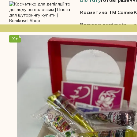
Біо тату
Готові рішенн
Перейти до основного контенту
Косметика ТМ Comex
К
Воскова депіляція — п
Хіт