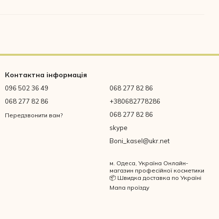
Контактна інформація
096 502 36 49
068 277 82 86
068 277 82 86
+380682778286
068 277 82 86
Передзвонити вам?
skype
Boni_kasel@ukr.net
м. Одеса, Україна Онлайн-
магазин професійної косметики
📦 Швидка доставка по Україні
Мапа проїзду