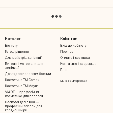
Каталог
Клієнтам
Біо тату
Вхід до кабінету
Готові рішення
Про нас
Для майстрів депіляції
Оплата і доставка
Витратні матеріали для
Контактна інформація
депіляції
Блог
Догляд за волоссям бренди
Косметика ТМ Comex
Ми в соцмережах
Косметика ТМ Mayur
VIART — професійна
косметика для волосся
Воскова депіляція —
професійні засоби для
гладкої шкіри