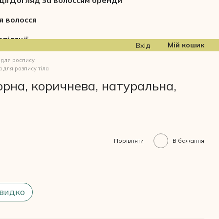
ції
Догляд за волоссям бренди
я волосся
піляції
Мій кошик
Вхід
 для роспису
 для розпису тіла
орна, коричнева, натуральна,
Порівняти
В бажання
видко