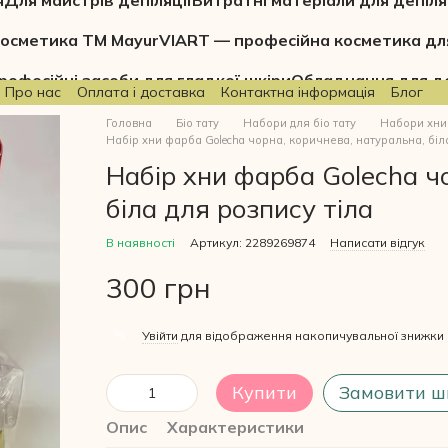
я
Для майстрів депіляції
Витратні матеріали для депіля
осметика ТМ Mayur
VIART — професійна косметика дл
рофесійні засоби для гладкої шкіри
Обладнання для де
Про нас
Оплата і доставка
Контактна інформація
Блог
Головна
Біо тату
Набори для біо тату
Набори хни
Набір хни фарба Golecha чорна, коричнева, натуральна, біла
Набір хни фарба Golecha ч
біла для розпису тіла
В наявності
Артикул: 2289269874
Написати відгук
300 грн
%
Увійти
для відображення накопичувальної знижки
Купити
Замовити ш
Опис
Характеристики