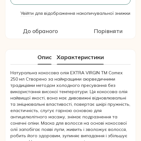
Увійти
для відображення накопичувальної знижки
%
До обраного
Порівняти
Опис
Характеристики
Натуральна кокосова олія EXTRA VIRGIN ТМ Comeх
250 мл Створено за найкращими аюрведичними
традиціями методом холодного пресування без
використання високої температури. Ця кокосова олія
найвищої якості, вона має дивовижні відновлювальні
та зміцнювальні властивості, повертає шкірі пружність,
еластичність, слугує гарною основою для
антицелюлітного масажу, знімає подразнення та
сонячні опіки. Маска для волосся на основі кокосової
олії запобігає появі лупи, живить і зволожує волосся,
робить його здоровим, зупиняє випадання і збільшує