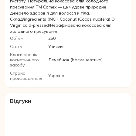
густоту. Натуральна кокосова олія холодного
пресування ТМ Comex — це чудове природне
джерело здоров'я для волосся й тіла.
Склад/ingredients (INCI): Coconut (Cocos nucifera) Oil
Virgin cold-pressed/Нерафінована кокосова олія
холодного пресування.
Об`єм
250
Стать
Унисекс
Класифікація
косметичного
Лечебная (Космецевтика)
засобу
Страна
Україна
производитель
Відгуки