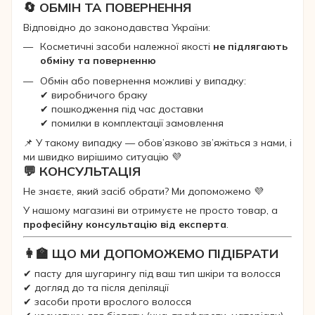
🔄 ОБМІН ТА ПОВЕРНЕННЯ
Відповідно до законодавства України:
Косметичні засоби належної якості
не підлягають
обміну та поверненню
Обмін або повернення можливі у випадку:
✔ виробничого браку
✔ пошкодження під час доставки
✔ помилки в комплектації замовлення
📌 У такому випадку — обов’язково зв’яжіться з нами, і
ми швидко вирішимо ситуацію 💜
💬 КОНСУЛЬТАЦІЯ
Не знаєте, який засіб обрати? Ми допоможемо 💜
У нашому магазині ви отримуєте не просто товар, а
професійну консультацію від експерта
.
👩‍🏫 ЩО МИ ДОПОМОЖЕМО ПІДІБРАТИ
✔ пасту для шугарингу під ваш тип шкіри та волосся
✔ догляд до та після депіляції
✔ засоби проти врослого волосся