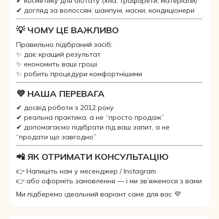
✔ косметику для біотату (хна, трафарети, матеріали)
✔ догляд за волоссям: шампуні, маски, кондиціонери
💡 ЧОМУ ЦЕ ВАЖЛИВО
Правильно підібраний засіб:
✨ дає кращий результат
✨ економить ваші гроші
✨ робить процедури комфортнішими
💜 НАША ПЕРЕВАГА
✔ досвід роботи з 2012 року
✔ реальна практика, а не “просто продаж”
✔ допомагаємо підібрати під ваш запит, а не
“продати що завгодно”
📲 ЯК ОТРИМАТИ КОНСУЛЬТАЦІЮ
👉 Напишіть нам у месенджер / Instagram
👉 або оформіть замовлення — і ми зв’яжемося з вами
Ми підберемо ідеальний варіант саме для вас 💜