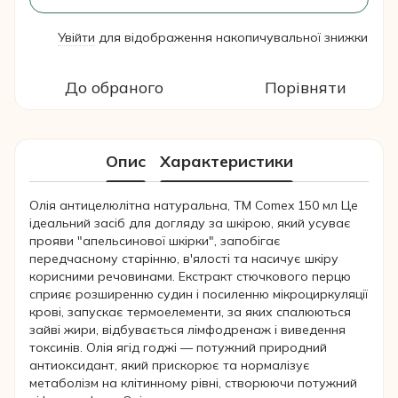
Увійти
для відображення накопичувальної знижки
%
До обраного
Порівняти
Опис
Характеристики
Олія антицелюлітна натуральна, TM Comex 150 мл Це
ідеальний засіб для догляду за шкірою, який усуває
прояви "апельсинової шкірки", запобігає
передчасному старінню, в'ялості та насичує шкіру
корисними речовинами. Екстракт стючкового перцю
сприяє розширенню судин і посиленню мікроциркуляції
крові, запускає термоелементи, за яких спалюються
зайві жири, відбувається лімфодренаж і виведення
токсинів. Олія ягід годжі — потужний природний
антиоксидант, який прискорює та нормалізує
метаболізм на клітинному рівні, створюючи потужний