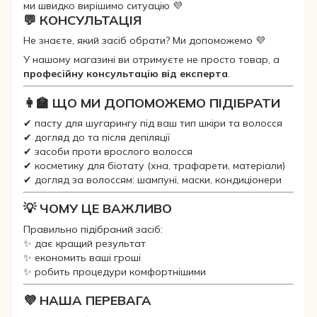
ми швидко вирішимо ситуацію 💜
💬 КОНСУЛЬТАЦІЯ
Не знаєте, який засіб обрати? Ми допоможемо 💜
У нашому магазині ви отримуєте не просто товар, а
професійну консультацію від експерта
.
👩‍🏫 ЩО МИ ДОПОМОЖЕМО ПІДІБРАТИ
✔ пасту для шугарингу під ваш тип шкіри та волосся
✔ догляд до та після депіляції
✔ засоби проти врослого волосся
✔ косметику для біотату (хна, трафарети, матеріали)
✔ догляд за волоссям: шампуні, маски, кондиціонери
💡 ЧОМУ ЦЕ ВАЖЛИВО
Правильно підібраний засіб:
✨ дає кращий результат
✨ економить ваші гроші
✨ робить процедури комфортнішими
💜 НАША ПЕРЕВАГА