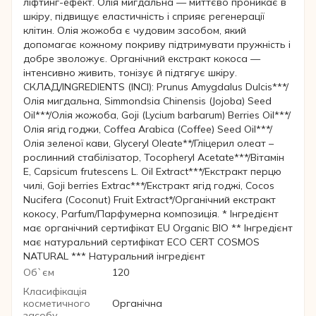
ліфтинг-ефект. Олія мигдальна — миттєво проникає в
шкіру, підвищує еластичність і сприяє регенерації
клітин. Олія жожоба є чудовим засобом, який
допомагає кожному покриву підтримувати пружність і
добре зволожує. Органічний екстракт кокоса —
інтенсивно живить, тонізує й підтягує шкіру.
CКЛАД/INGREDIENTS (INCI): Prunus Amygdalus Dulcis***/
Олія мигдальна, Simmondsia Chinensis (Jojoba) Seed
Oil***/Олія жожоба, Goji (Lycium barbarum) Berries Oil***/
Олія ягід годжи, Coffea Arabica (Coffee) Seed Oil***/
Олія зеленої кави, Glyceryl Oleate**/Гліцерил олеат –
рослинний стабілізатор, Tocopheryl Acetate***/Вітамін
Е, Capsicum frutescens L. Oil Extract***/Екстракт перцю
чилі, Goji berries Extrac***/Екстракт ягід годжі, Cocos
Nucifera (Coconut) Fruit Extract*/Органічний екстракт
кокосу, Parfum/Парфумерна композиція. * Інгредієнт
має органічний сертифікат EU Organic BIO ** Інгредієнт
має натуральний сертифікат ECO CERT COSMOS
NATURAL *** Натуральний інгредієнт
Об`єм
120
Класифікація
косметичного
Органічна
засобу