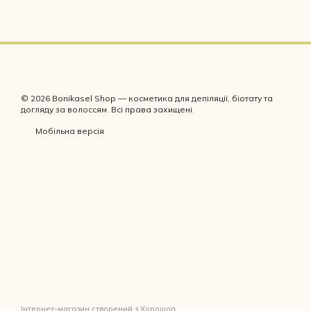
© 2026 Bonikasel Shop — косметика для депіляції, біотату та
догляду за волоссям. Всі права захищені.
Мобільна версія
Інтернет-магазин створений з Хорошоп