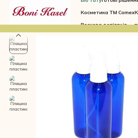
Біо тату
Готові рішенн
Перейти до основного контенту
Косметика ТМ Comex
К
Воскова депіляція — п