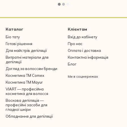
Каталог
Клієнтам
Біо тату
Вхід до кабінету
Готові рішення
Про нас
Для майстрів депіляції
Оплата і доставка
Витратні матеріали для
Контактна інформація
депіляції
Блог
Догляд за волоссям бренди
Косметика ТМ Comex
Ми в соцмережах
Косметика ТМ Mayur
VIART — професійна
косметика для волосся
Воскова депіляція —
професійні засоби для
гладкої шкіри
Обладнання для депіляції