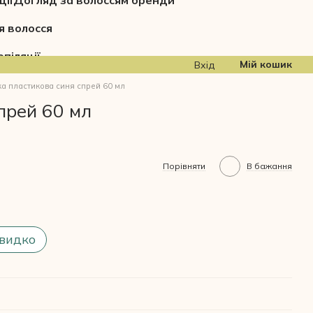
ції
Догляд за волоссям бренди
я волосся
піляції
Мій кошик
Вхід
а пластикова синя спрей 60 мл
прей 60 мл
Порівняти
В бажання
видко