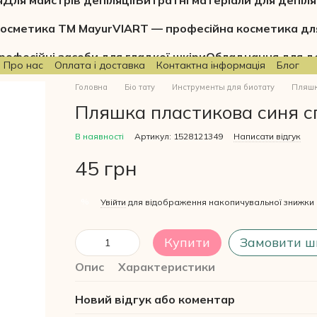
я
Для майстрів депіляції
Витратні матеріали для депіля
осметика ТМ Mayur
VIART — професійна косметика дл
рофесійні засоби для гладкої шкіри
Обладнання для де
Про нас
Оплата і доставка
Контактна інформація
Блог
Головна
Біо тату
Инструменты для биотату
Пляшк
Пляшка пластикова синя с
В наявності
Артикул: 1528121349
Написати відгук
45 грн
%
Увійти
для відображення накопичувальної знижки
Купити
Замовити ш
Опис
Характеристики
Новий відгук або коментар