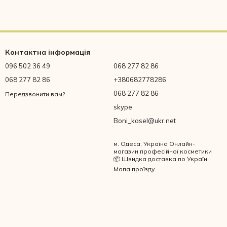
Контактна інформація
096 502 36 49
068 277 82 86
068 277 82 86
+380682778286
068 277 82 86
Передзвонити вам?
skype
Boni_kasel@ukr.net
м. Одеса, Україна Онлайн-
магазин професійної косметики
📦 Швидка доставка по Україні
Мапа проїзду