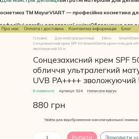
я
Для майстрів депіляції
Витратні матеріали для депіля
осметика ТМ Mayur
VIART — професійна косметика дл
рофесійні засоби для гладкої шкіри
Обладнання для де
Про нас
Оплата і доставка
Контактна інформація
Блог
Головна
Для майстрів депіляції
Elenis
Smart4Der
Сонцезахисний крем SPF 50 Smart4Derma крем-гель для обл
зволожуючий 50 м
Сонцезахисний крем SPF 5
обличчя ультралегкий мат
UVB PA++++ зволожуючий 
В наявності
Артикул: 524
Написати відгук
880 грн
%
Увійти
для відображення накопичувальної знижки
Купити
Замовити ш