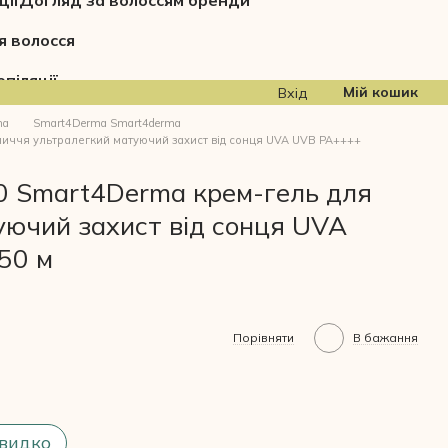
ції
Догляд за волоссям бренди
я волосся
піляції
Мій кошик
Вхід
ma
Smart4Derma Smart4derma
иччя ультралегкий матуючий захист від сонця UVA UVB PA++++
0 Smart4Derma крем-гель для
уючий захист від сонця UVA
50 м
Порівняти
В бажання
видко