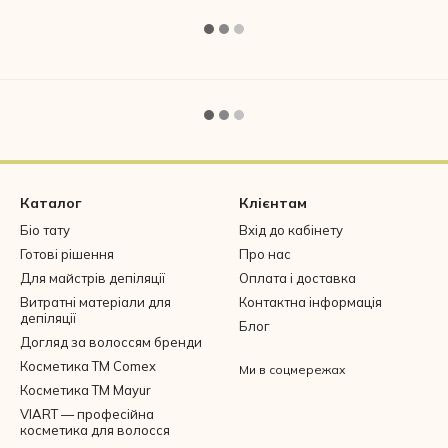
Каталог
Клієнтам
Біо тату
Вхід до кабінету
Готові рішення
Про нас
Для майстрів депіляції
Оплата і доставка
Витратні матеріали для
Контактна інформація
депіляції
Блог
Догляд за волоссям бренди
Косметика ТМ Comex
Ми в соцмережах
Косметика ТМ Mayur
VIART — професійна
косметика для волосся