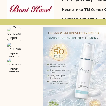
Біо тату
Готові рішенн
Перейти до основного контенту
Косметика ТМ Comex
К
Воскова депіляція — п