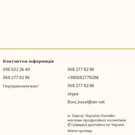
Контактна інформація
096 502 36 49
068 277 82 86
068 277 82 86
+380682778286
068 277 82 86
Передзвонити вам?
skype
Boni_kasel@ukr.net
м. Одеса, Україна Онлайн-
магазин професійної косметики
📦 Швидка доставка по Україні
Мапа проїзду