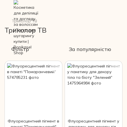
Триколор ТВ
Триколор ТВ
Фільтр
За популярністю
Флуоресцентний пігмент в
Флуоресцентний пігмент у
пакеті "Помаранчевий"
пакетику для декору тіла