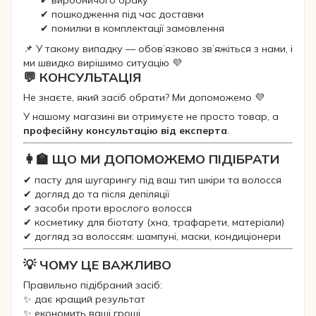
✔ виробничого браку
✔ пошкодження під час доставки
✔ помилки в комплектації замовлення
📌 У такому випадку — обов’язково зв’яжіться з нами, і
ми швидко вирішимо ситуацію 💜
💬 КОНСУЛЬТАЦІЯ
Не знаєте, який засіб обрати? Ми допоможемо 💜
У нашому магазині ви отримуєте не просто товар, а
професійну консультацію від експерта
.
👩‍🏫 ЩО МИ ДОПОМОЖЕМО ПІДІБРАТИ
✔ пасту для шугарингу під ваш тип шкіри та волосся
✔ догляд до та після депіляції
✔ засоби проти врослого волосся
✔ косметику для біотату (хна, трафарети, матеріали)
✔ догляд за волоссям: шампуні, маски, кондиціонери
💡 ЧОМУ ЦЕ ВАЖЛИВО
Правильно підібраний засіб:
✨ дає кращий результат
✨ економить ваші гроші