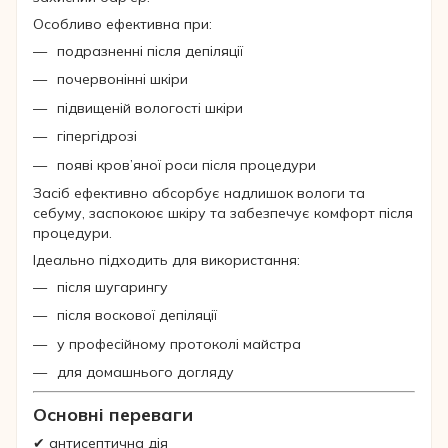
Особливо ефективна при:
подразненні після депіляції
почервонінні шкіри
підвищеній вологості шкіри
гіпергідрозі
появі кров’яної роси після процедури
Засіб ефективно абсорбує надлишок вологи та
себуму, заспокоює шкіру та забезпечує комфорт після
процедури.
Ідеально підходить для використання:
після шугарингу
після воскової депіляції
у професійному протоколі майстра
для домашнього догляду
Основні переваги
✔ антисептична дія