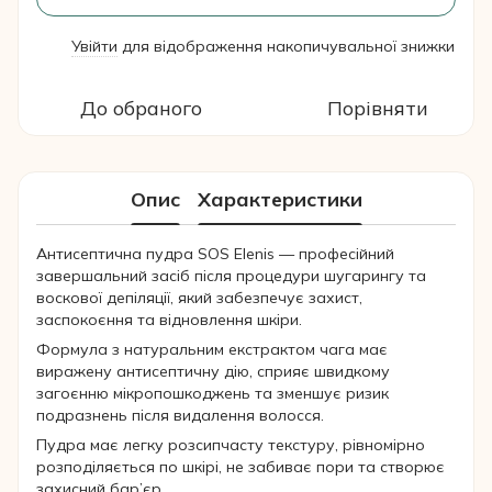
Увійти
для відображення накопичувальної знижки
%
До обраного
Порівняти
Опис
Характеристики
Антисептична пудра SOS Elenis — професійний
завершальний засіб після процедури шугарингу та
воскової депіляції, який забезпечує захист,
заспокоєння та відновлення шкіри.
Формула з натуральним екстрактом чага має
виражену антисептичну дію, сприяє швидкому
загоєнню мікропошкоджень та зменшує ризик
подразнень після видалення волосся.
Пудра має легку розсипчасту текстуру, рівномірно
розподіляється по шкірі, не забиває пори та створює
захисний бар’єр.