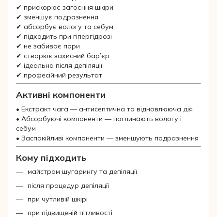
✔ прискорює загоєння шкіри
✔ зменшує подразнення
✔ абсорбує вологу та себум
✔ підходить при гіпергідрозі
✔ не забиває пори
✔ створює захисний бар’єр
✔ ідеальна після депіляції
✔ професійний результат
Активні компоненти
• Екстракт чага — антисептична та відновлююча дія
• Абсорбуючі компоненти — поглинають вологу і
себум
• Заспокійливі компоненти — зменшують подразнення
Кому підходить
майстрам шугарингу та депіляції
після процедур депіляції
при чутливій шкірі
при підвищеній пітливості