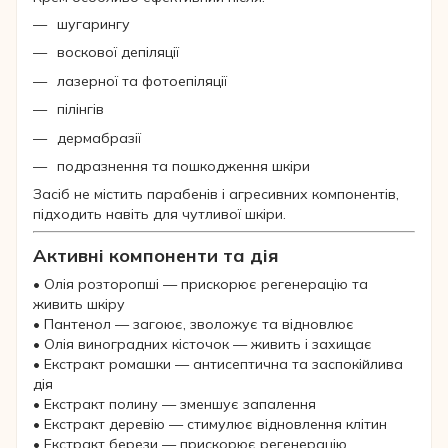
шугарингу
воскової депіляції
лазерної та фотоепіляції
пілінгів
дермабразії
подразнення та пошкодження шкіри
Засіб не містить парабенів і агресивних компонентів,
підходить навіть для чутливої шкіри.
Активні компоненти та дія
• Олія розторопші — прискорює регенерацію та
живить шкіру
• Пантенол — загоює, зволожує та відновлює
• Олія виноградних кісточок — живить і захищає
• Екстракт ромашки — антисептична та заспокійлива
дія
• Екстракт полину — зменшує запалення
• Екстракт деревію — стимулює відновлення клітин
• Екстракт берези — прискорює регенерацію