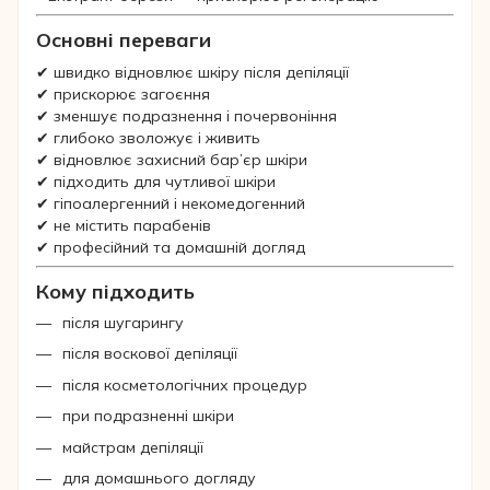
Основні переваги
✔ швидко відновлює шкіру після депіляції
✔ прискорює загоєння
✔ зменшує подразнення і почервоніння
✔ глибоко зволожує і живить
✔ відновлює захисний бар’єр шкіри
✔ підходить для чутливої шкіри
✔ гіпоалергенний і некомедогенний
✔ не містить парабенів
✔ професійний та домашній догляд
Кому підходить
після шугарингу
після воскової депіляції
після косметологічних процедур
при подразненні шкіри
майстрам депіляції
для домашнього догляду