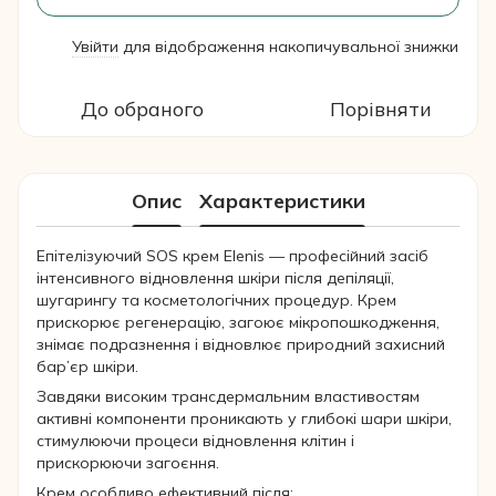
Увійти
для відображення накопичувальної знижки
%
До обраного
Порівняти
Опис
Характеристики
Епітелізуючий SOS крем Elenis — професійний засіб
інтенсивного відновлення шкіри після депіляції,
шугарингу та косметологічних процедур. Крем
прискорює регенерацію, загоює мікропошкодження,
знімає подразнення і відновлює природний захисний
бар’єр шкіри.
Завдяки високим трансдермальним властивостям
активні компоненти проникають у глибокі шари шкіри,
стимулюючи процеси відновлення клітин і
прискорюючи загоєння.
Крем особливо ефективний після: