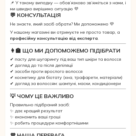
📌 У такому випадку — обов’язково зв’яжіться з нами, і
ми швидко вирішимо ситуацію 💜
💬 КОНСУЛЬТАЦІЯ
Не знаєте, який засіб обрати? Ми допоможемо 💜
У нашому магазині ви отримуєте не просто товар, а
професійну консультацію від експерта
.
👩‍🏫 ЩО МИ ДОПОМОЖЕМО ПІДІБРАТИ
✔ пасту для шугарингу під ваш тип шкіри та волосся
✔ догляд до та після депіляції
✔ засоби проти врослого волосся
✔ косметику для біотату (хна, трафарети, матеріали)
✔ догляд за волоссям: шампуні, маски, кондиціонери
💡 ЧОМУ ЦЕ ВАЖЛИВО
Правильно підібраний засіб:
✨ дає кращий результат
✨ економить ваші гроші
✨ робить процедури комфортнішими
💜 НАША ПЕРЕВАГА