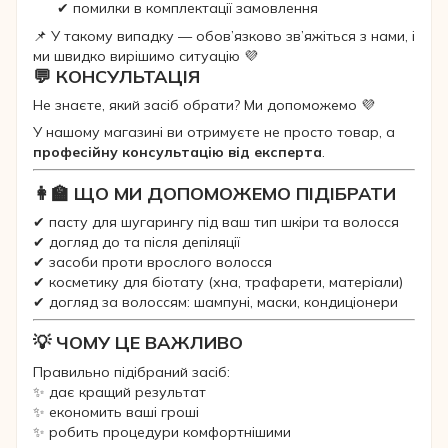
✔ помилки в комплектації замовлення
📌 У такому випадку — обов’язково зв’яжіться з нами, і
ми швидко вирішимо ситуацію 💜
💬 КОНСУЛЬТАЦІЯ
Не знаєте, який засіб обрати? Ми допоможемо 💜
У нашому магазині ви отримуєте не просто товар, а
професійну консультацію від експерта
.
👩‍🏫 ЩО МИ ДОПОМОЖЕМО ПІДІБРАТИ
✔ пасту для шугарингу під ваш тип шкіри та волосся
✔ догляд до та після депіляції
✔ засоби проти врослого волосся
✔ косметику для біотату (хна, трафарети, матеріали)
✔ догляд за волоссям: шампуні, маски, кондиціонери
💡 ЧОМУ ЦЕ ВАЖЛИВО
Правильно підібраний засіб:
✨ дає кращий результат
✨ економить ваші гроші
✨ робить процедури комфортнішими