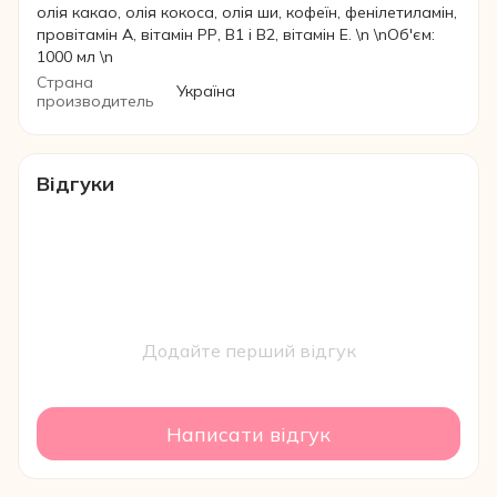
олія какао, олія кокоса, олія ши, кофеїн, фенілетиламін,
провітамін А, вітамін РР, В1 і В2, вітамін Е. \n \nОб'єм:
1000 мл \n
Страна
Україна
производитель
Відгуки
Додайте перший відгук
Написати відгук