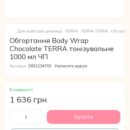
Для майстрів депіляції
TERRA
TERRA TERRA
Обгортан
Обгортання Body Wrap
Chocolate TERRA тонізувальне
1000 мл ЧП
Артикул:
2831234703
Написати відгук
В наявності
1 636 грн
Купити