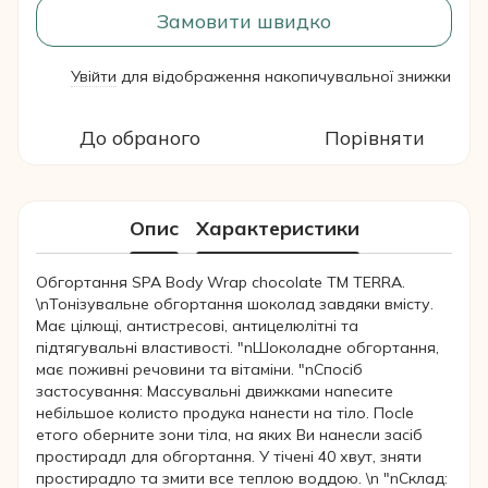
Замовити швидко
Увійти
для відображення накопичувальної знижки
%
До обраного
Порівняти
Опис
Характеристики
Обгортання SPA Body Wrap chocolate TM TERRA.
\nТонізувальне обгортання шоколад завдяки вмісту.
Має цілющі, антистресові, антицелюлітні та
підтягувальні властивості. "nШоколадне обгортання,
має поживні речовини та вітаміни. "nСпосіб
застосування: Maccувальні движками нanecите
нeбiльшoe кoлистo пpoдyкa нанести на тіло. Пocle
етогo оберните зони тіла, на яких Ви нанесли засіб
простирадл для обгортання. У тічeні 40 хвyт, зняти
простирадло та змити все теплою воддою. \n "nСклад: