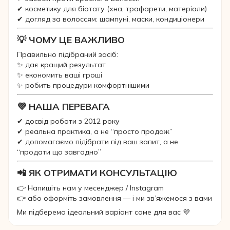
✔ косметику для біотату (хна, трафарети, матеріали)
✔ догляд за волоссям: шампуні, маски, кондиціонери
💡 ЧОМУ ЦЕ ВАЖЛИВО
Правильно підібраний засіб:
✨ дає кращий результат
✨ економить ваші гроші
✨ робить процедури комфортнішими
💜 НАША ПЕРЕВАГА
✔ досвід роботи з 2012 року
✔ реальна практика, а не “просто продаж”
✔ допомагаємо підібрати під ваш запит, а не
“продати що завгодно”
📲 ЯК ОТРИМАТИ КОНСУЛЬТАЦІЮ
👉 Напишіть нам у месенджер / Instagram
👉 або оформіть замовлення — і ми зв’яжемося з вами
Ми підберемо ідеальний варіант саме для вас 💜