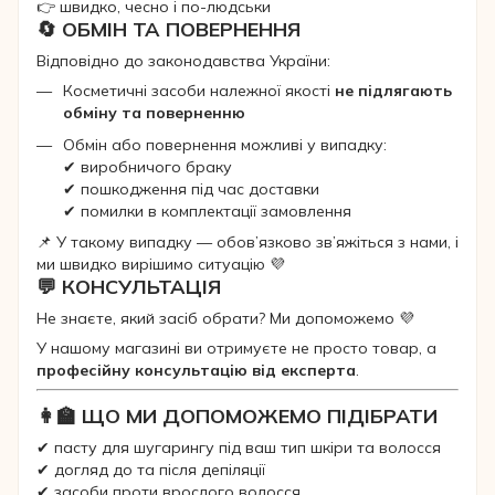
👉 швидко, чесно і по-людськи
🔄 ОБМІН ТА ПОВЕРНЕННЯ
Відповідно до законодавства України:
Косметичні засоби належної якості
не підлягають
обміну та поверненню
Обмін або повернення можливі у випадку:
✔ виробничого браку
✔ пошкодження під час доставки
✔ помилки в комплектації замовлення
📌 У такому випадку — обов’язково зв’яжіться з нами, і
ми швидко вирішимо ситуацію 💜
💬 КОНСУЛЬТАЦІЯ
Не знаєте, який засіб обрати? Ми допоможемо 💜
У нашому магазині ви отримуєте не просто товар, а
професійну консультацію від експерта
.
👩‍🏫 ЩО МИ ДОПОМОЖЕМО ПІДІБРАТИ
✔ пасту для шугарингу під ваш тип шкіри та волосся
✔ догляд до та після депіляції
✔ засоби проти врослого волосся