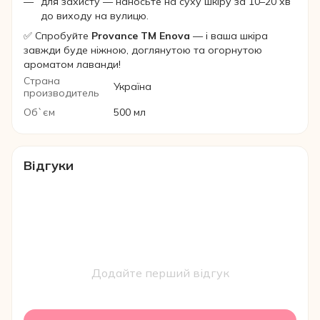
для захисту — наносьте на суху шкіру за 10–20 хв
до виходу на вулицю.
✅ Спробуйте
Provance TM Enova
— і ваша шкіра
завжди буде ніжною, доглянутою та огорнутою
ароматом лаванди!
Страна
Україна
производитель
Об`єм
500 мл
Відгуки
Додайте перший відгук