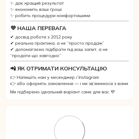
✨ дає кращий результат
✨ економить ваші гроші
✨ робить процедури комфортнішими
💜 НАША ПЕРЕВАГА
✔ досвід роботи з 2012 року
✔ реальна практика, а не “просто продаж”
✔ допомагаємо підібрати під ваш запит, а не
“продати що завгодно”
📲 ЯК ОТРИМАТИ КОНСУЛЬТАЦІЮ
👉 Напишіть нам у месенджер / Instagram
👉 або оформіть замовлення — і ми зв’яжемося з вами
Ми підберемо ідеальний варіант саме для вас 💜