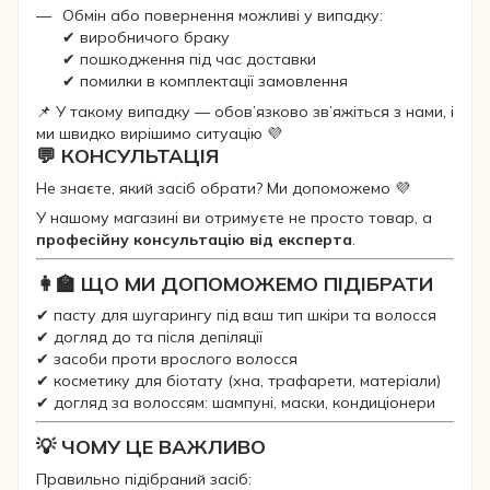
Обмін або повернення можливі у випадку:
✔ виробничого браку
✔ пошкодження під час доставки
✔ помилки в комплектації замовлення
📌 У такому випадку — обов’язково зв’яжіться з нами, і
ми швидко вирішимо ситуацію 💜
💬 КОНСУЛЬТАЦІЯ
Не знаєте, який засіб обрати? Ми допоможемо 💜
У нашому магазині ви отримуєте не просто товар, а
професійну консультацію від експерта
.
👩‍🏫 ЩО МИ ДОПОМОЖЕМО ПІДІБРАТИ
✔ пасту для шугарингу під ваш тип шкіри та волосся
✔ догляд до та після депіляції
✔ засоби проти врослого волосся
✔ косметику для біотату (хна, трафарети, матеріали)
✔ догляд за волоссям: шампуні, маски, кондиціонери
💡 ЧОМУ ЦЕ ВАЖЛИВО
Правильно підібраний засіб: