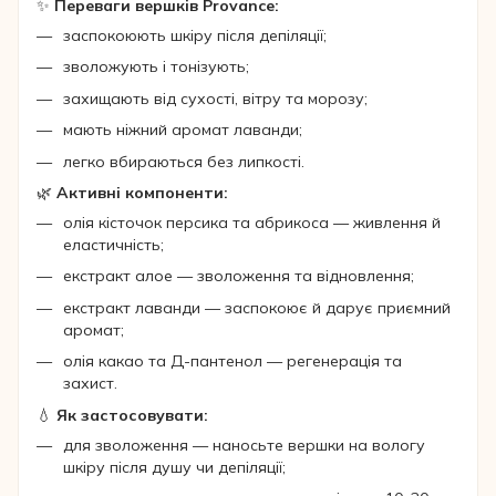
✨
Переваги вершків Provance:
заспокоюють шкіру після депіляції;
зволожують і тонізують;
захищають від сухості, вітру та морозу;
мають ніжний аромат лаванди;
легко вбираються без липкості.
🌿
Активні компоненти:
олія кісточок персика та абрикоса — живлення й
еластичність;
екстракт алое — зволоження та відновлення;
екстракт лаванди — заспокоює й дарує приємний
аромат;
олія какао та Д-пантенол — регенерація та
захист.
💧
Як застосовувати:
для зволоження — наносьте вершки на вологу
шкіру після душу чи депіляції;